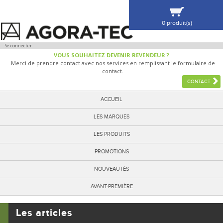
0 produit(s)
VOIR MA SÉLECTION
Se connecter
VOUS SOUHAITEZ DEVENIR REVENDEUR ?
Merci de prendre contact avec nos services en remplissant le formulaire de
contact.
CONTACT
ACCUEIL
LES MARQUES
LES PRODUITS
PROMOTIONS
NOUVEAUTÉS
AVANT-PREMIÈRE
Les articles