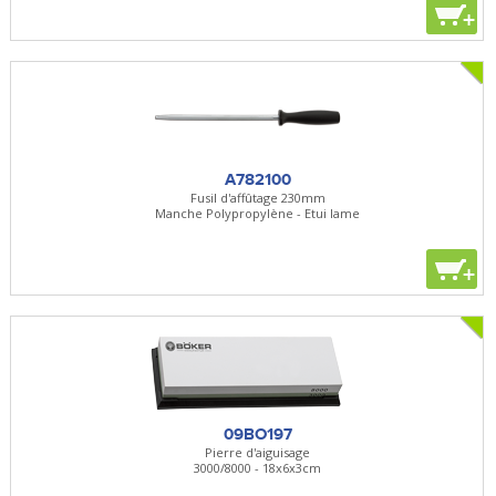
+
A782100
Fusil d'affûtage 230mm
Manche Polypropylène - Etui lame
+
09BO197
Pierre d'aiguisage
3000/8000 - 18x6x3cm