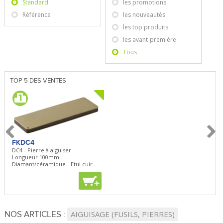
Standard
les promotions
Référence
les nouveautés
les top produits
les avant-première
Tous
TOP 5 DES VENTES
FKDC4
FKDC4
DC4 - Pierre à aiguiser
DC4 - Pierre à aiguiser
Longueur 100mm -
Longueur 100mm -
Diamant/céramique - Etui cuir
Diamant/céramique - Etui cuir
+
+
NOS ARTICLES :
AIGUISAGE (FUSILS, PIERRES)