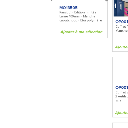
FKDC4
MO13505
SBP22
DC4 - Pierre à aiguiser
Kansbol - Edition limitée
3en1 Pepper 
Longueur 100mm -
Lame 109mm - Manche
Clip - 23,7mL
Diamant/céramique - Etui cuir
caoutchouc - Etui polymère
OP00
Coffret 
Manche 
Ajouter à ma sélection
Ajouter à ma sélection
Ajouter à 
Ajoute
OP001
Coffret 
3 outils
scie
Ajoute