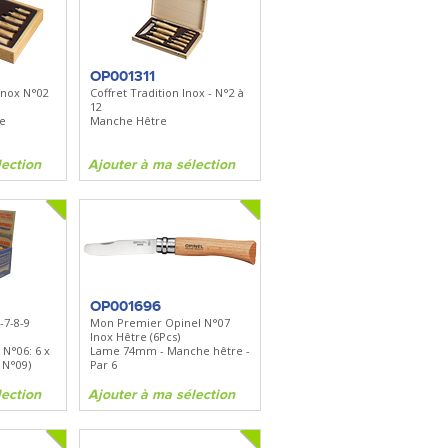
FKDC4
DC4 - Pierre à aiguiser
is
Longueur 100mm -
Diamant/céramique - Etui cuir
OP001311
Inox N°02
Coffret Tradition Inox - N°2 à
12
on
Ajouter à ma sélection
de
Manche Hêtre
lection
Ajouter à ma sélection
OP001696
-7-8-9
Mon Premier Opinel N°07
Inox Hêtre (6Pcs)
 N°06: 6 x
Lame 74mm - Manche hêtre -
 N°09)
Par 6
lection
Ajouter à ma sélection