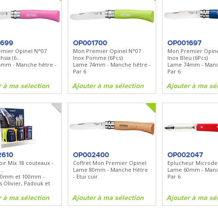
1699
OP001700
OP001697
mier Opinel N°07
Mon Premier Opinel N°07
Mon Premier Opine
sia (6...
Inox Pomme (6Pcs)
Inox Bleu (6Pcs)
mm - Manche hêtre -
Lame 74mm - Manche hêtre -
Lame 74mm - Manc
Par 6
Par 6
r à ma sélection
Ajouter à ma sélection
Ajouter à ma sé
2610
OP002400
OP002047
ir Mix 18 couteaux -
Coffret Mon Premier Opinel
Eplucheur Microde
..
Lame 80mm - Manche Hêtre
Lame 60mm - Manc
80mm et 100mm -
- Etui cuir
Par 6
 Olivier, Padouk et
r à ma sélection
Ajouter à ma sélection
Ajouter à ma sé