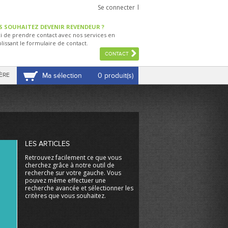
Se connecter
S SOUHAITEZ DEVENIR REVENDEUR ?
i de prendre contact avec nos services en
lissant le formulaire de contact.
CONTACT
ÈRE
Ma sélection
0 produit(s)
VOIR MA SÉLECTION
LES ARTICLES
Retrouvez facilement ce que vous
cherchez grâce à notre outil de
recherche sur votre gauche. Vous
pouvez même effectuer une
recherche avancée et sélectionner les
critères que vous souhaitez.