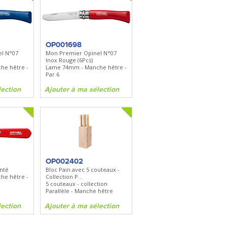
OP001698
l N°07
Mon Premier Opinel N°07
Inox Rouge (6Pcs)
he hêtre -
Lame 74mm - Manche hêtre -
Par 6
lection
Ajouter à ma sélection
OP002402
nté
Bloc Pain avec 5 couteaux -
he hêtre -
Collection P...
5 couteaux - collection
Parallèle - Manche hêtre
lection
Ajouter à ma sélection