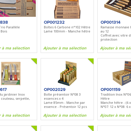
BN535
SR100
Spray + Clip
Bugout
Santoku
Lame 82mm - Manche Grivory -
Lame 170mm - Manche bo
Clip réversible
1838
OP001232
OP001314
Trio Parallèle
Boîtes 6 Carbone n°102 Hêtre
Ramasse monnaie 
Bois
Lame 100mm - Manche hêtre
au 12
ma sélection
Ajouter à ma sélection
Ajouter à ma sélecti
Coffret avec vitre 
protection
r à ma sélection
Ajouter à ma sélection
Ajouter à ma sé
617
OP002029
OP001159
du jardinier Inox
Boîte présentoir N°08 3
Tradition Inox N°06
 : couteau, serpette,
essences x 4
Hêtre
Lame 85mm - Manche par
Manche hêtre - (6 x
essence - Présentoir 12 pcs
N°07: 12 x N°08: 6 x
r à ma sélection
Ajouter à ma sélection
Ajouter à ma sé