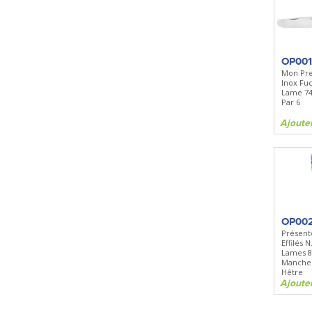
OP00
Mon Pre
Inox Fuch
Lame 74
Par 6
Ajoute
OP00
Présento
Effilés N.
Lames 
Manches
Hêtre
Ajoute