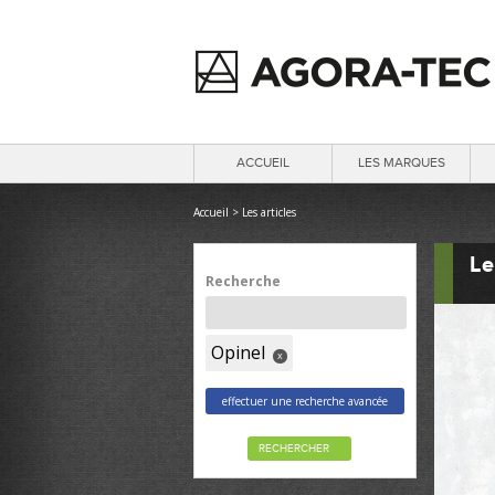
ACCUEIL
LES MARQUES
Accueil
>
Les articles
Le
Recherche
Opinel
x
effectuer une recherche avancée
RECHERCHER