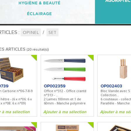
TICLES :
OPINEL
SET
ES ARTICLES
(20 résultat(s))
0739
OP002359
OP002403
on Carbone n°06-7-8-9
Office n°312 - Office cranté
Bloc Viande avec 5
n°313 - ...
Collection...
être - (6 x n°06: 6 x
2 Lames 100mm et 1 de
6 couteaux - collec
 x n°08: 6 x n°09)
60mm - Manche polymère
Parallèle - Manche
r à ma sélection
Ajouter à ma sélection
Ajouter à ma sé