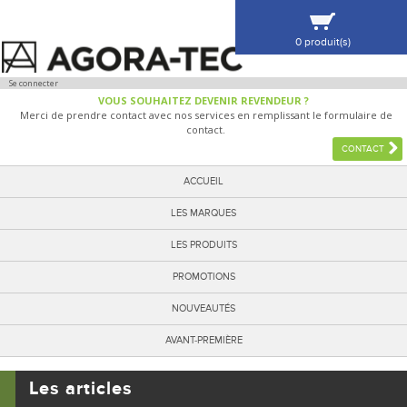
0 produit(s)
VOIR MA SÉLECTION
Se connecter
VOUS SOUHAITEZ DEVENIR REVENDEUR ?
Merci de prendre contact avec nos services en remplissant le formulaire de
contact.
CONTACT
ACCUEIL
LES MARQUES
LES PRODUITS
PROMOTIONS
NOUVEAUTÉS
AVANT-PREMIÈRE
Les articles