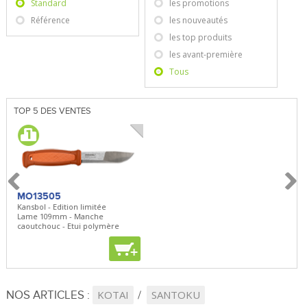
Standard
les promotions
Référence
les nouveautés
les top produits
les avant-première
Tous
TOP 5 DES VENTES
MO13505
SBP22
BN5
Kansbol - Edition limitée
3en1 Pepper Spray + Clip
Bugou
Lame 109mm - Manche
Clip - 23,7mL
Lame 
caoutchouc - Etui polymère
Clip r
+
+
+
NOS ARTICLES :
KOTAI
SANTOKU