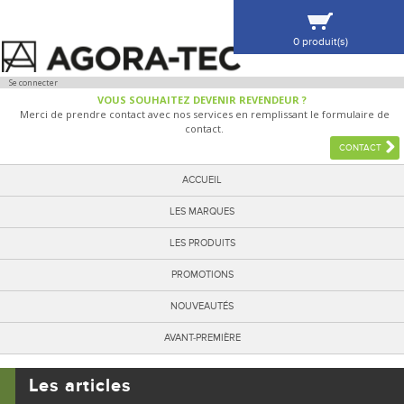
0 produit(s)
VOIR MA SÉLECTION
Se connecter
VOUS SOUHAITEZ DEVENIR REVENDEUR ?
Merci de prendre contact avec nos services en remplissant le formulaire de
contact.
CONTACT
ACCUEIL
LES MARQUES
LES PRODUITS
PROMOTIONS
NOUVEAUTÉS
AVANT-PREMIÈRE
Les articles