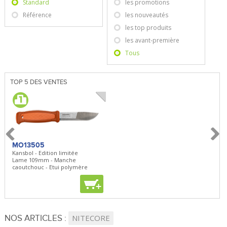
Standard
les promotions
Référence
les nouveautés
les top produits
les avant-première
Tous
TOP 5 DES VENTES
MO13505
SBP22
BN5
Kansbol - Edition limitée
3en1 Pepper Spray + Clip
Bugou
Lame 109mm - Manche
Clip - 23,7mL
Lame 
caoutchouc - Etui polymère
Clip r
+
+
+
NOS ARTICLES :
NITECORE