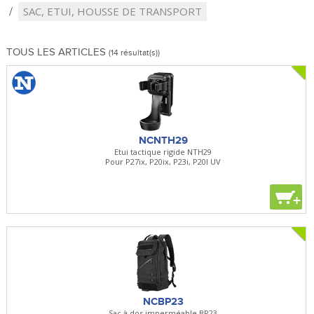
SAC, ETUI, HOUSSE DE TRANSPORT
TOUS LES ARTICLES
(14 résultat(s))
NCNTH29
Etui tactique rigide NTH29
Pour P27ix, P20ix, P23i, P20I UV
+
NCBP23
Sac à dos imperméable BP23