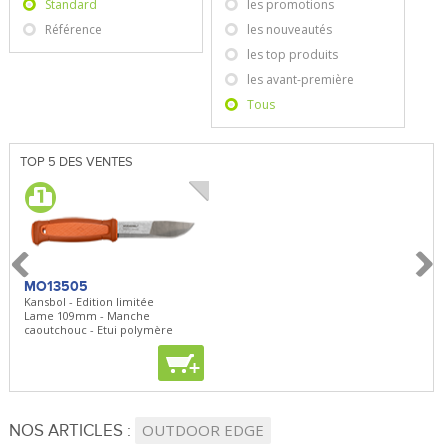
Standard
les promotions
Référence
les nouveautés
les top produits
les avant-première
Tous
TOP 5 DES VENTES
MO13505
SBP22
BN5
Kansbol - Edition limitée
3en1 Pepper Spray + Clip
Bugou
Lame 109mm - Manche
Clip - 23,7mL
Lame 
caoutchouc - Etui polymère
Clip r
+
+
+
NOS ARTICLES :
OUTDOOR EDGE