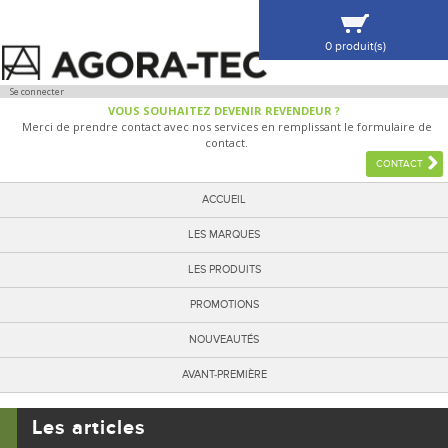
0 produit(s)
VOIR MA SÉLECTION
Se connecter
VOUS SOUHAITEZ DEVENIR REVENDEUR ?
Merci de prendre contact avec nos services en remplissant le formulaire de
contact.
CONTACT
ACCUEIL
LES MARQUES
LES PRODUITS
PROMOTIONS
NOUVEAUTÉS
AVANT-PREMIÈRE
Les articles