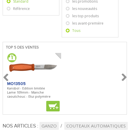
Standard
les promotions
Référence
les nouveautés
les top produits
les avant-première
Tous
TOP 5 DES VENTES
MO13505
SBP22
BN5
Kansbol - Edition limitée
3en1 Pepper Spray + Clip
Bugou
Lame 109mm - Manche
Clip - 23,7mL
Lame 
caoutchouc - Etui polymère
Clip r
+
+
+
NOS ARTICLES :
GANZO
COUTEAUX AUTOMATIQUES