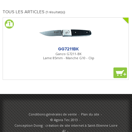
TOUS LES ARTICLES
(1 résultat(s))
GG7211BK
Ganzo G7211-BK
Lame 85mm - Manche G10 - Clip
+
Conditions générales de vente
Plan du site
© Agora Tec 2013
Conception Doing : création de site internet à Saint-Etienne Loire
42