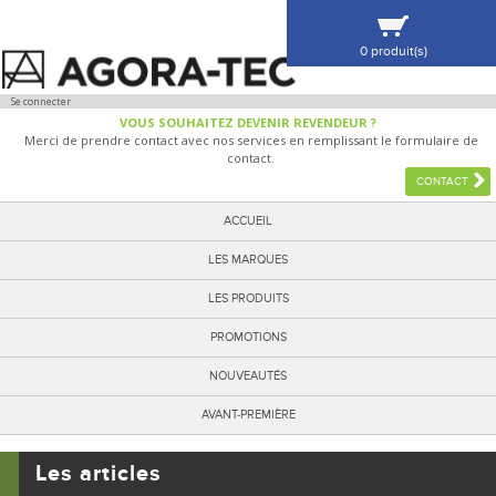
0 produit(s)
VOIR MA SÉLECTION
Se connecter
VOUS SOUHAITEZ DEVENIR REVENDEUR ?
Merci de prendre contact avec nos services en remplissant le formulaire de
contact.
CONTACT
ACCUEIL
LES MARQUES
LES PRODUITS
PROMOTIONS
NOUVEAUTÉS
AVANT-PREMIÈRE
Les articles