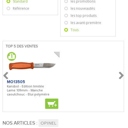
Standard
les promotions
Référence
les nouveautés
les top produits
les avant-première
Tous
TOP 5 DES VENTES
MO13505
SBP22
BN5
Kansbol - Edition limitée
3en1 Pepper Spray + Clip
Bugou
Lame 109mm - Manche
Clip - 23,7mL
Lame 
caoutchouc - Etui polymère
Clip r
+
+
+
NOS ARTICLES :
OPINEL