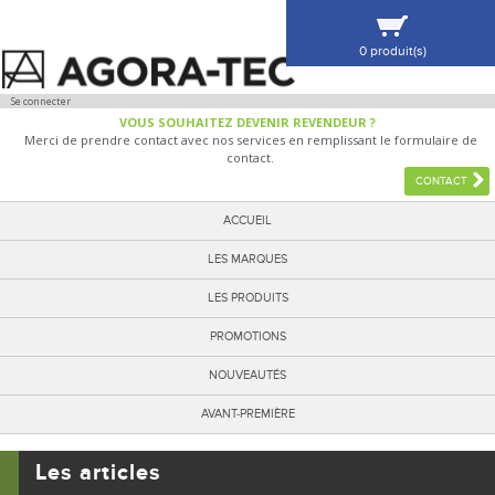
0 produit(s)
VOIR MA SÉLECTION
Se connecter
VOUS SOUHAITEZ DEVENIR REVENDEUR ?
Merci de prendre contact avec nos services en remplissant le formulaire de
contact.
CONTACT
ACCUEIL
LES MARQUES
LES PRODUITS
PROMOTIONS
NOUVEAUTÉS
AVANT-PREMIÈRE
Les articles