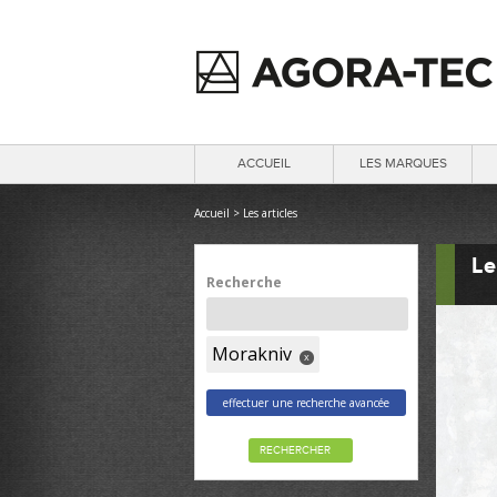
ACCUEIL
LES MARQUES
Accueil
>
Les articles
Le
Recherche
Morakniv
x
effectuer une recherche avancée
RECHERCHER