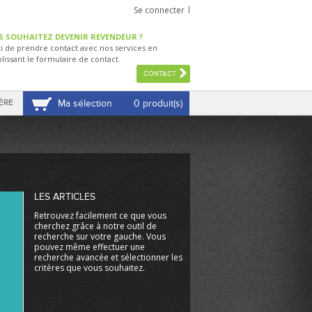
Se connecter
S SOUHAITEZ DEVENIR REVENDEUR ?
i de prendre contact avec nos services en
lissant le formulaire de contact.
CONTACT
ÈRE
Ma sélection
0 produit(s)
VOIR MA SÉLECTION
LES ARTICLES
Retrouvez facilement ce que vous
cherchez grâce à notre outil de
recherche sur votre gauche. Vous
pouvez même effectuer une
recherche avancée et sélectionner les
critères que vous souhaitez.