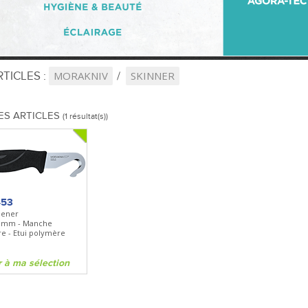
TICLES :
MORAKNIV
SKINNER
ES ARTICLES
(1 résultat(s))
453
pener
3mm - Manche
e - Etui polymère
r à ma sélection