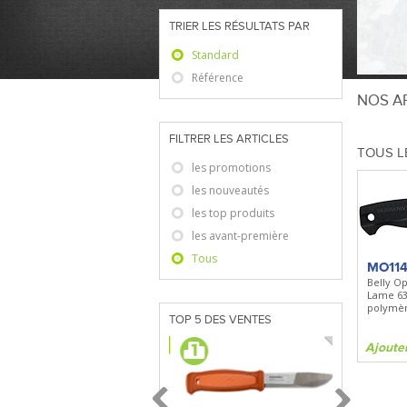
TRIER LES RÉSULTATS PAR
Standard
Référence
NOS AR
FILTRER LES ARTICLES
TOUS L
les promotions
les nouveautés
les top produits
les avant-première
Tous
MO11
Belly O
Lame 6
polymèr
TOP 5 DES VENTES
Ajoute