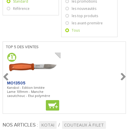
Standard
les promotions
Référence
les nouveautés
les top produits
les avant-première
Tous
TOP 5 DES VENTES
MO13505
SBP22
BN5
Kansbol - Edition limitée
3en1 Pepper Spray + Clip
Bugou
Lame 109mm - Manche
Clip - 23,7mL
Lame 
caoutchouc - Etui polymère
Clip r
+
+
+
NOS ARTICLES :
KOTAI
COUTEAUX À FILET