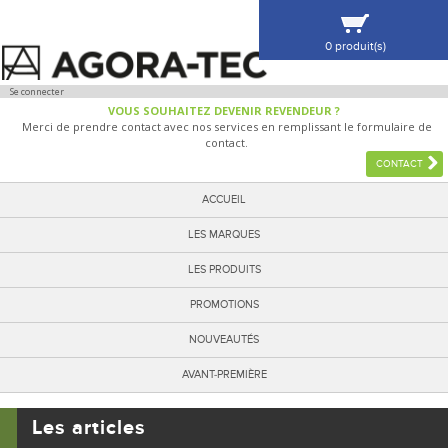
0 produit(s)
VOIR MA SÉLECTION
Se connecter
VOUS SOUHAITEZ DEVENIR REVENDEUR ?
Merci de prendre contact avec nos services en remplissant le formulaire de
contact.
CONTACT
ACCUEIL
LES MARQUES
LES PRODUITS
PROMOTIONS
NOUVEAUTÉS
AVANT-PREMIÈRE
Les articles