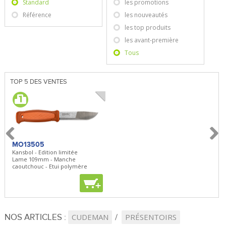
Standard
les promotions
Référence
les nouveautés
les top produits
les avant-première
Tous
TOP 5 DES VENTES
MO13505
SBP22
BN5
Kansbol - Edition limitée
3en1 Pepper Spray + Clip
Bugou
Lame 109mm - Manche
Clip - 23,7mL
Lame 
caoutchouc - Etui polymère
Clip r
+
+
+
NOS ARTICLES :
CUDEMAN
PRÉSENTOIRS