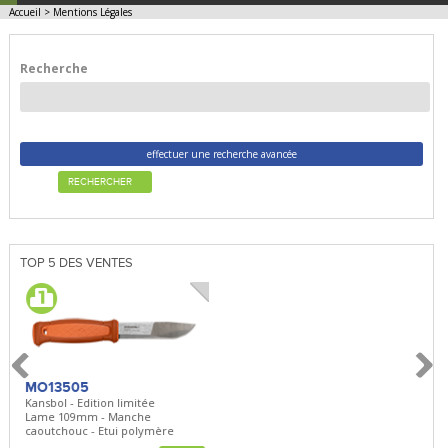
Accueil
>
Mentions Légales
Recherche
effectuer une recherche avancée
RECHERCHER
TOP 5 DES VENTES
MO13505
SBP22
BN5
Kansbol - Edition limitée
3en1 Pepper Spray + Clip
Bugou
Lame 109mm - Manche
Clip - 23,7mL
Lame 
caoutchouc - Etui polymère
Clip r