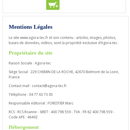
+
+
+
Mentions Légales
Le site www.agora-tec.fr et son contenu : articles, images, photos,
bases de données, vidéos, sont la propriété exclusive d’Agora-tec.
Propriétaire du site
Raison Sociale : Agora-tec
Siège Social : 229 CHEMIN DE LA ROCHE, 42670 Belmont de la Loire,
France
Contact mail : contact@agora-tec.fr
Téléphone : 04 77 63 73 05
Responsable éditorial : FORESTIER Marc
RCS : RCS Roanne - SIRET : 400 798 559 - TVA : FR 82 400 798 559 -
Code APE : 4649Z
Hébergement