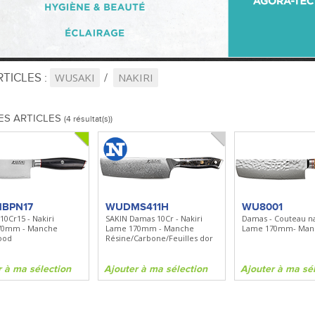
TICLES :
WUSAKI
NAKIRI
ES ARTICLES
(4 résultat(s))
BPN17
WUDMS411H
WU8001
10Cr15 - Nakiri
SAKIN Damas 10Cr - Nakiri
Damas - Couteau na
70mm - Manche
Lame 170mm - Manche
Lame 170mm- Manc
ood
Résine/Carbone/Feuilles dor
r à ma sélection
Ajouter à ma sélection
Ajouter à ma sé