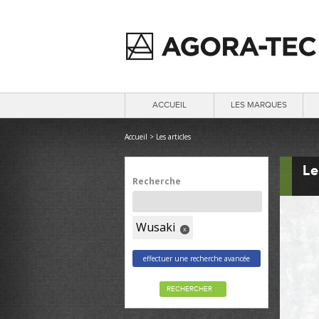
ACCUEIL
LES MARQUES
Accueil
>
Les articles
Le
Recherche
Wusaki
x
effectuer une recherche avancée
RECHERCHER