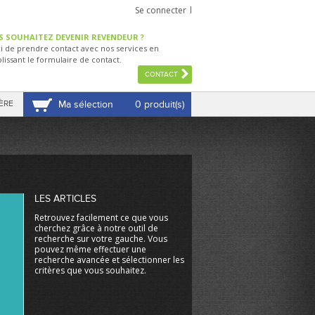
Se connecter
S SOUHAITEZ DEVENIR REVENDEUR ?
i de prendre contact avec nos services en
lissant le formulaire de contact.
CONTACT
ÈRE
Ma sélection
0 produit(s)
VOIR MA SÉLECTION
LES ARTICLES
Retrouvez facilement ce que vous
cherchez grâce à notre outil de
recherche sur votre gauche. Vous
pouvez même effectuer une
recherche avancée et sélectionner les
critères que vous souhaitez.