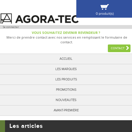
0 produit(s)
VOIR MA SÉLECTION
Se connecter
VOUS SOUHAITEZ DEVENIR REVENDEUR ?
Merci de prendre contact avec nos services en remplissant le formulaire de
contact.
CONTACT
ACCUEIL
LES MARQUES
LES PRODUITS
PROMOTIONS
NOUVEAUTÉS
AVANT-PREMIÈRE
Les articles