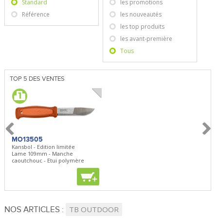
Standard
les promotions
Référence
les nouveautés
les top produits
les avant-première
Tous
TOP 5 DES VENTES
MO13505
SBP22
BN5
Kansbol - Edition limitée
3en1 Pepper Spray + Clip
Bugou
Lame 109mm - Manche
Clip - 23,7mL
Lame 
caoutchouc - Etui polymère
Clip r
+
+
+
NOS ARTICLES :
TB OUTDOOR