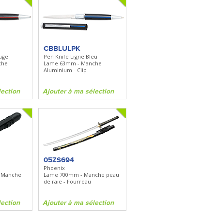
CBBLULPK
uge
Pen Knife Ligne Bleu
che
Lame 63mm - Manche
Aluminium - Clip
lection
Ajouter à ma sélection
05ZS694
Phoenix
 Manche
Lame 700mm - Manche peau
de raie - Fourreau
lection
Ajouter à ma sélection