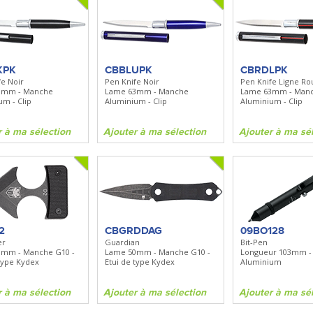
KPK
CBBLUPK
CBRDLPK
fe Noir
Pen Knife Noir
Pen Knife Ligne Ro
3mm - Manche
Lame 63mm - Manche
Lame 63mm - Man
um - Clip
Aluminium - Clip
Aluminium - Clip
r à ma sélection
Ajouter à ma sélection
Ajouter à ma sé
2
CBGRDDAG
09BO128
er
Guardian
Bit-Pen
0mm - Manche G10 -
Lame 50mm - Manche G10 -
Longueur 103mm -
 type Kydex
Etui de type Kydex
Aluminium
r à ma sélection
Ajouter à ma sélection
Ajouter à ma sé