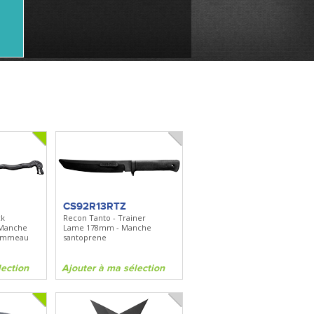
CS92R13RTZ
ck
Recon Tanto - Trainer
 Manche
Lame 178mm - Manche
Pommeau
santoprene
lection
Ajouter à ma sélection