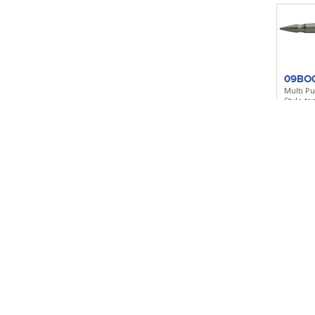
09BO
Multi P
Stylo ta
alumin
Ajoute
09BO
Iplus TT
Stylo ta
alumin
Ajoute