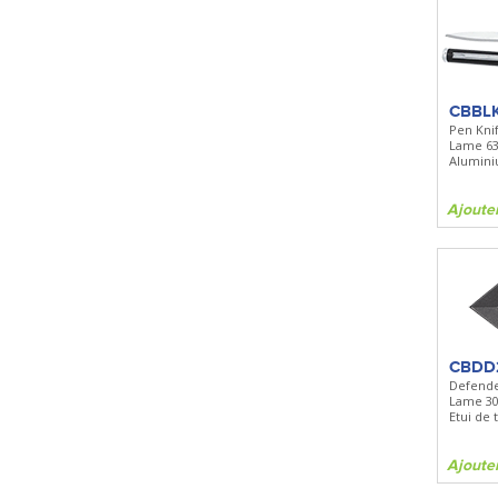
CBBL
Pen Kni
Lame 6
Alumini
Ajoute
CBDD
Defend
Lame 3
Etui de
Ajoute