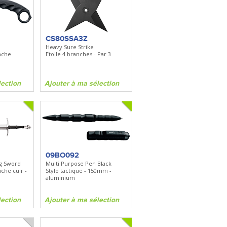
CS80SSA3Z
Heavy Sure Strike
nche
Etoile 4 branches - Par 3
lection
Ajouter à ma sélection
09BO092
ng Sword
Multi Purpose Pen Black
he cuir -
Stylo tactique - 150mm -
aluminium
lection
Ajouter à ma sélection