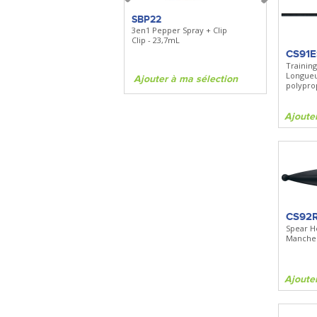
SBP22
SBP22
3en1 Pepper Spray + Clip
3en1 Pepper 
Clip - 23,7mL
Clip - 23,7mL
CS91E
Training
Longue
Ajouter à ma sélection
Ajouter à 
polypro
Ajoute
CS92
Spear H
Manche
Ajoute