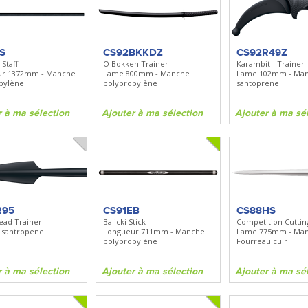
Spray + Clip
S
CS92BKKDZ
CS92R49Z
 Staff
O Bokken Trainer
Karambit - Trainer
ur 1372mm - Manche
Lame 800mm - Manche
Lame 102mm - Ma
ma sélection
pylène
polypropylène
santoprene
r à ma sélection
Ajouter à ma sélection
Ajouter à ma sé
R95
CS91EB
CS88HS
ead Trainer
Balicki Stick
Competition Cutti
 santropene
Longueur 711mm - Manche
Lame 775mm - Manc
polypropylène
Fourreau cuir
r à ma sélection
Ajouter à ma sélection
Ajouter à ma sé