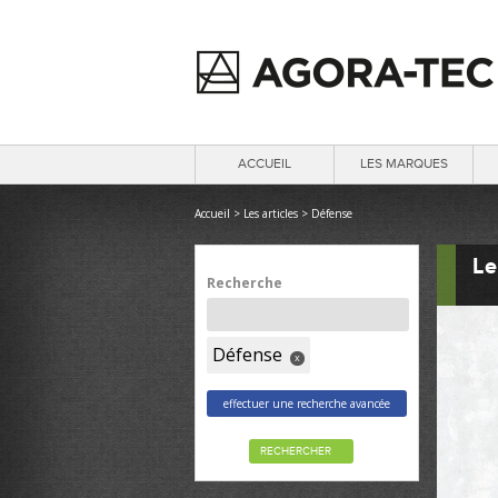
ACCUEIL
LES MARQUES
Accueil
>
Les articles
>
Défense
Le
Recherche
Défense
x
effectuer une recherche avancée
RECHERCHER