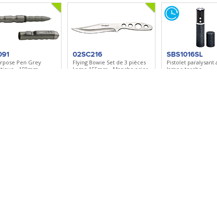
091
02SC216
SBS1016SL
urpose Pen Grey
Flying Bowie Set de 3 pièces
Pistolet paralysant
ctique - 150mm -
Lame 155mm - Manche acier
lampe torche
ium
- Etui cuir
Charge 4,2 µC - Re
r à ma sélection
Ajouter à ma sélection
Ajouter à ma sé
097
05ZS9519
05ZS9407
P
Last Black Samurai
Leonidas Sword
ctique - 154mm -
Lame 580mm - Manche coton
Lame 535mm - Ma
ium
tressé
synthétique - Etui 
r à ma sélection
Ajouter à ma sélection
Ajouter à ma sé