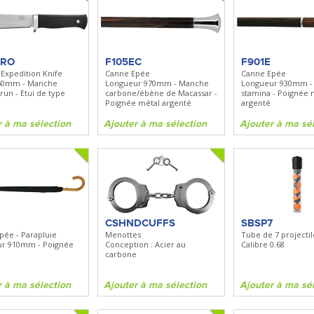
PRO
F105EC
F901E
 Expedition Knife
Canne Epée
Canne Epée
60mm - Manche
Longueur 970mm - Manche
Longueur 930mm -
un - Etui de type
carbone/ébène de Macassar -
stamina - Poignée 
Poignée métal argenté
argenté
r à ma sélection
Ajouter à ma sélection
Ajouter à ma sé
CSHNDCUFFS
SBSP7
pée - Parapluie
Menottes
Tube de 7 projecti
r 910mm - Poignée
Conception : Acier au
Calibre 0.68
carbone
r à ma sélection
Ajouter à ma sélection
Ajouter à ma sé