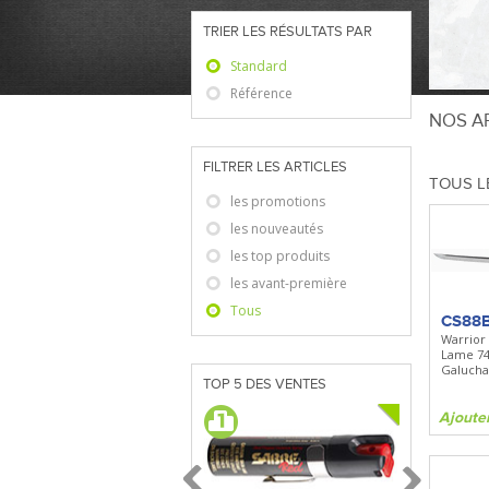
TRIER LES RÉSULTATS PAR
Standard
Référence
NOS AR
FILTRER LES ARTICLES
TOUS L
les promotions
les nouveautés
les top produits
les avant-première
Tous
CS88
Warrior
Lame 7
Galucha
TOP 5 DES VENTES
Ajoute