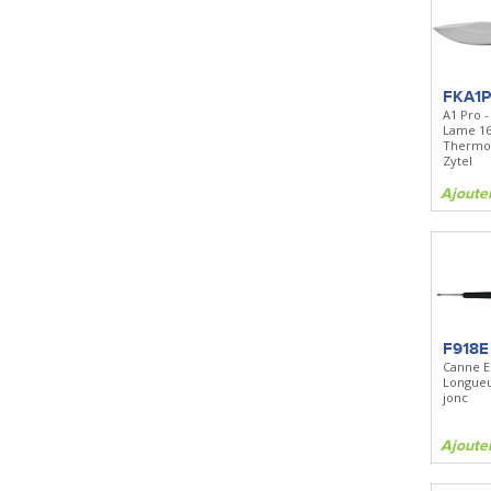
FKA1
A1 Pro -
Lame 1
Thermor
Zytel
Ajoute
F918E
Canne E
Longueu
jonc
Ajoute