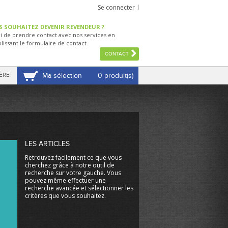
Se connecter
S SOUHAITEZ DEVENIR REVENDEUR ?
i de prendre contact avec nos services en
lissant le formulaire de contact.
CONTACT
ÈRE
Ma sélection
0 produit(s)
VOIR MA SÉLECTION
LES ARTICLES
Retrouvez facilement ce que vous
cherchez grâce à notre outil de
recherche sur votre gauche. Vous
pouvez même effectuer une
recherche avancée et sélectionner les
critères que vous souhaitez.