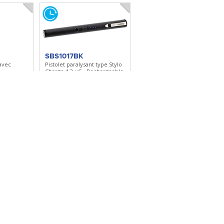
SBS1017BK
 avec
Pistolet paralysant type Stylo
Charge 4,2 µC - Rechargeable
chargeable
lection
Ajouter à ma sélection
121918
Trench Knife
nche
Lame 144mm - Manche
skye
noyer - Etui cuir
lection
Ajouter à ma sélection