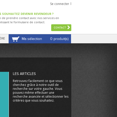
Se connecter
S SOUHAITEZ DEVENIR REVENDEUR ?
i de prendre contact avec nos services en
lissant le formulaire de contact.
CONTACT
ÈRE
Ma sélection
0 produit(s)
VOIR MA SÉLECTION
LES ARTICLES
Retrouvez facilement ce que vous
cherchez grâce à notre outil de
recherche sur votre gauche. Vous
pouvez même effectuer une
recherche avancée et sélectionner les
critères que vous souhaitez.