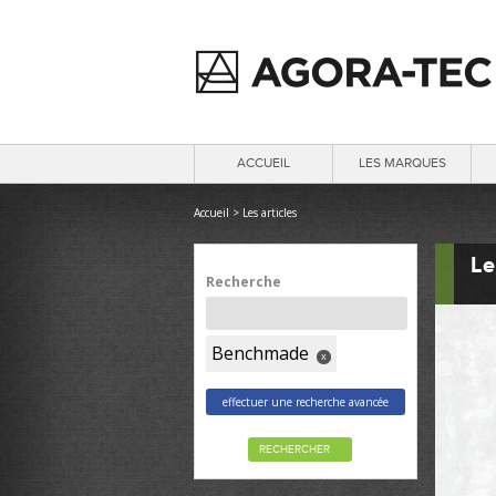
ACCUEIL
LES MARQUES
Accueil
>
Les articles
Le
Recherche
Benchmade
x
effectuer une recherche avancée
RECHERCHER