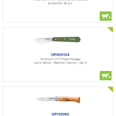
présentoir 60 pcs
+
OP003134
Tartineur n°117 Kaki Paysage
Lame 66mm - Manche Charme - par 6
+
OP113060