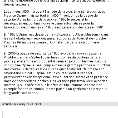
une usine moderne voit le jour après qu’un incendie ait complètement
détruit l’ancienne.
Les années 1950 marquent l’arrivée de la troisième génération avec
Maurice Opinel mais surtout en 1955 l’invention de la bague de
sécurité. Après la mort de Joseph en 1960 le succès et le
développement continu, nouvelle usine automatisée pour la
fabrication des manches en 1973, réorganisation des sites en 1981.
En 1985 L’Opinel est classé par le « Victoria and Albert Museum » dans
les cent objets les mieux dessinés, aux côtés de Rolex et de Porsche.
Pour les 99 ans de ce couteau, Opinel entre dans le dictionnaire
Larousse.
En 2000 la bague de sécurité de 1955 évolue, le nouveau système
Virobloc permet d’éviter l’ouverture inopinée du couteau dans la
poche par exemple en bloquant la lame en position fermée. Depuis
son origine Opinel a beaucoup évolué, la gamme propose aujourd’hui
des couteaux de tables et de cuisine qui bénéficient de l’image et du
savoir-faire Opinel. L’Opinel est un couteau dont le rapport
prix/prestation est exceptionnel expliquant son succès et sa présence
dans de nombreuses poches. Des versions plus travaillées avec des
matériaux plus précieux que le hêtre originel comme la corne par
exemple font de ce couteau passe partout un gentleman folder pour
les grandes occasions.
Accueil
>
Les marques
>
Opinel