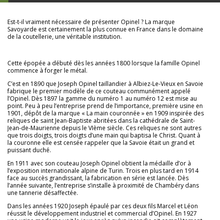
Est-t-il vraiment nécessaire de présenter Opinel ? La marque
Savoyarde est certainement la plus connue en France dans le domaine
de la coutellerie, une véritable institution.
Cette épopée a débuté dès les années 1800 lorsque la famille Opinel
commence à forger le métal.
C’est en 1890 que Joseph Opinel taillandier à Albiez-Le-Vieux en Savoie
fabrique le premier modèle de ce couteau communément appelé
l’Opinel. Dès 1897 la gamme du numéro 1 au numéro 12 est mise au
point. Peu à peu l’entreprise prend de l’importance, première usine en
1901, dépôt de la marque « La main couronnée » en 1909 inspirée des
reliques de saint Jean-Baptiste abritées dans la cathédrale de Saint-
Jean-de-Maurienne depuis le VIème siècle. Ces reliques ne sont autres
que trois doigts, trois doigts d’une main qui baptisa le Christ. Quant à
la couronne elle est censée rappeler que la Savoie était un grand et
puissant duché.
En 1911 avec son couteau Joseph Opinel obtient la médaille d’or à
l’exposition internationale alpine de Turin. Trois en plus tard en 1914
face au succès grandissant, la fabrication en série est lancée. Dès
l’année suivante, l’entreprise s’installe à proximité de Chambéry dans
une tannerie désaffectée.
Dans les années 1920 Joseph épaulé par ces deux fils Marcel et Léon
réussit le développement industriel et commercial d’Opinel. En 1927