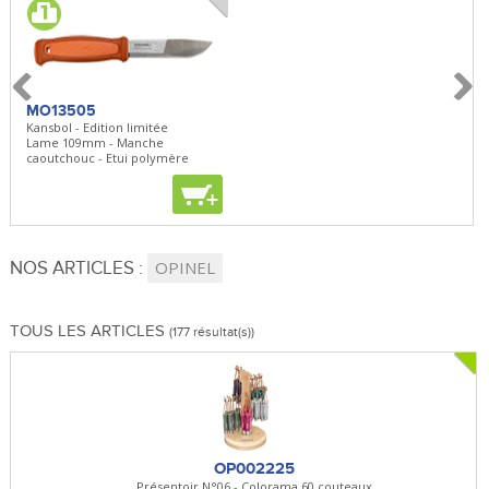
MO13505
SBP22
BN5
Kansbol - Edition limitée
3en1 Pepper Spray + Clip
Bugou
Lame 109mm - Manche
Clip - 23,7mL
Lame 
caoutchouc - Etui polymère
Clip r
+
+
+
NOS ARTICLES :
OPINEL
TOUS LES ARTICLES
(177 résultat(s))
OP002225
Présentoir N°06 - Colorama 60 couteaux