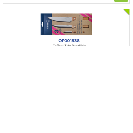
OP001838
Coffret Trio Parallèle
Manche Bois
+
OP002424
Tradition Lx Inox N°09 Chêne
Lame 90mm - Manche Chêne