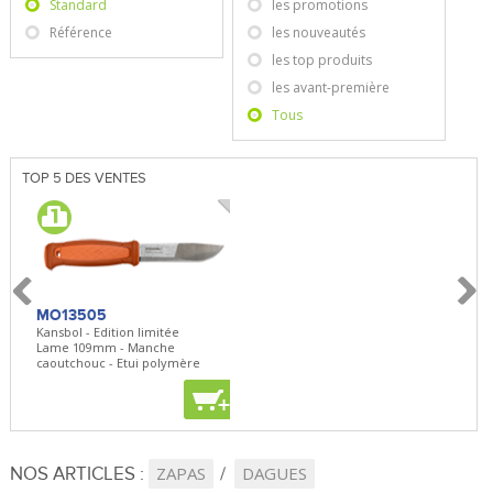
Standard
les promotions
Référence
les nouveautés
les top produits
les avant-première
Tous
TOP 5 DES VENTES
MO13505
SBP22
BN5
Kansbol - Edition limitée
3en1 Pepper Spray + Clip
Bugou
Lame 109mm - Manche
Clip - 23,7mL
Lame 
caoutchouc - Etui polymère
Clip r
+
+
+
NOS ARTICLES :
ZAPAS
DAGUES