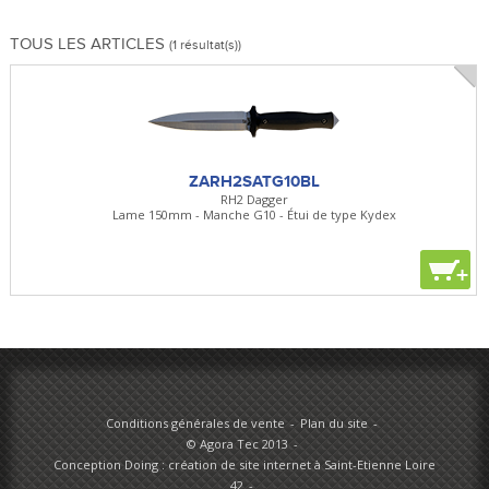
TOUS LES ARTICLES
(1 résultat(s))
ZARH2SATG10BL
RH2 Dagger
Lame 150mm - Manche G10 - Étui de type Kydex
+
Conditions générales de vente
Plan du site
© Agora Tec 2013
Conception Doing : création de site internet à Saint-Etienne Loire
42