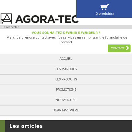
0 produit(s)
VOIR MA SÉLECTION
Se connecter
VOUS SOUHAITEZ DEVENIR REVENDEUR ?
Merci de prendre contact avec nos services en remplissant le formulaire de
contact.
CONTACT
ACCUEIL
LES MARQUES
LES PRODUITS
PROMOTIONS
NOUVEAUTÉS
AVANT-PREMIÈRE
Les articles