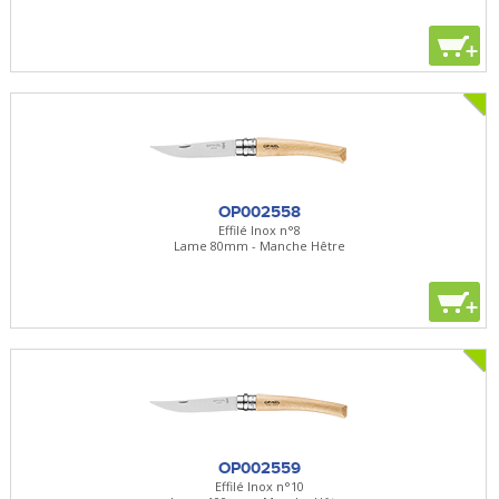
+
OP002558
Effilé Inox n°8
Lame 80mm - Manche Hêtre
+
OP002559
Effilé Inox n°10