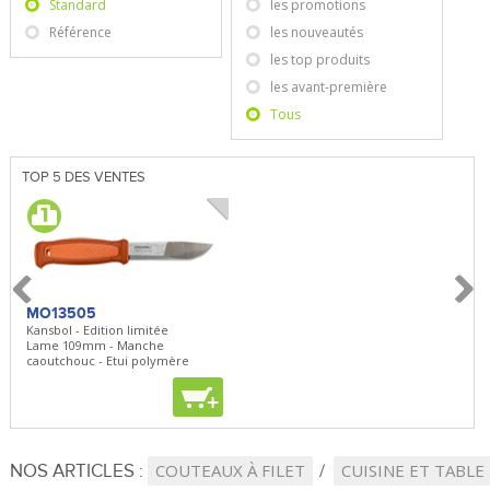
Standard
les promotions
Référence
les nouveautés
les top produits
les avant-première
Tous
TOP 5 DES VENTES
MO13505
SBP22
BN5
Kansbol - Edition limitée
3en1 Pepper Spray + Clip
Bugou
Lame 109mm - Manche
Clip - 23,7mL
Lame 
caoutchouc - Etui polymère
Clip r
+
+
+
NOS ARTICLES :
COUTEAUX À FILET
CUISINE ET TABLE