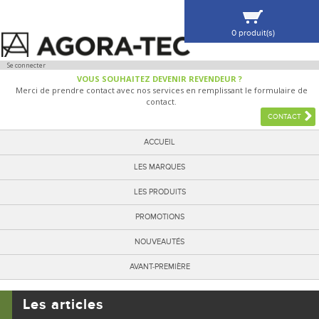
0 produit(s)
VOIR MA SÉLECTION
Se connecter
VOUS SOUHAITEZ DEVENIR REVENDEUR ?
Merci de prendre contact avec nos services en remplissant le formulaire de
contact.
CONTACT
ACCUEIL
LES MARQUES
LES PRODUITS
PROMOTIONS
NOUVEAUTÉS
AVANT-PREMIÈRE
Les articles