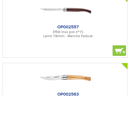
OP002557
Effilé Inox poli n°15
Lame 150mm - Manche Padouk
+
OP002563
Effilé Inox n°8
Lame 80mm - Manche Olivier
+