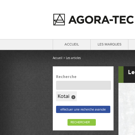
ACCUEIL
LES MARQUES
Accueil
>
Les articles
Le
Recherche
Kotai
x
effectuer une recherche avancée
RECHERCHER