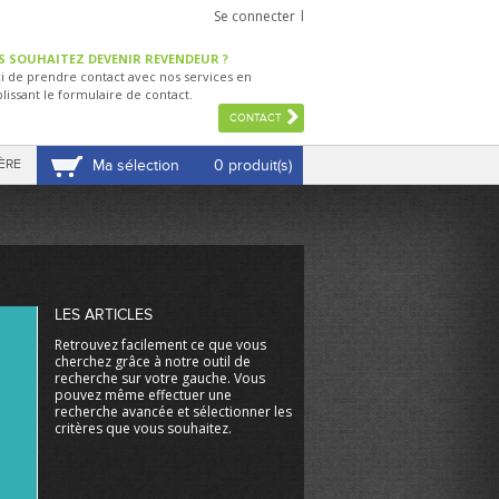
Se connecter
S SOUHAITEZ DEVENIR REVENDEUR ?
i de prendre contact avec nos services en
lissant le formulaire de contact.
CONTACT
ÈRE
Ma sélection
0 produit(s)
VOIR MA SÉLECTION
LES ARTICLES
Retrouvez facilement ce que vous
cherchez grâce à notre outil de
recherche sur votre gauche. Vous
pouvez même effectuer une
recherche avancée et sélectionner les
critères que vous souhaitez.