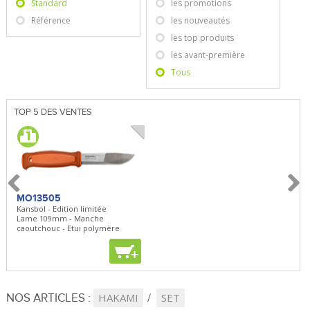
Standard
les promotions
Référence
les nouveautés
les top produits
les avant-première
Tous
TOP 5 DES VENTES
MO13505
SBP22
BN5
Kansbol - Edition limitée
3en1 Pepper Spray + Clip
Bugou
Lame 109mm - Manche
Clip - 23,7mL
Lame 
caoutchouc - Etui polymère
Clip r
+
+
+
NOS ARTICLES :
HAKAMI
SET