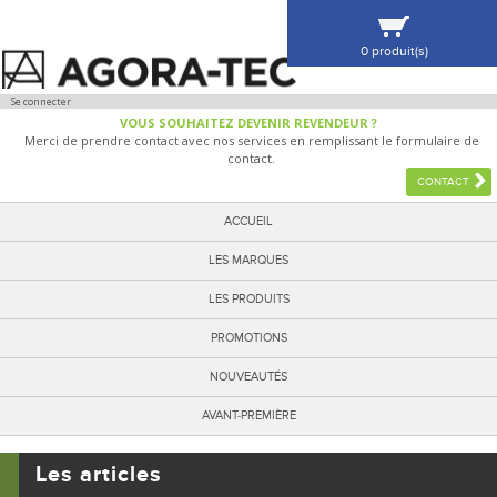
0 produit(s)
VOIR MA SÉLECTION
Se connecter
VOUS SOUHAITEZ DEVENIR REVENDEUR ?
Merci de prendre contact avec nos services en remplissant le formulaire de
contact.
CONTACT
ACCUEIL
LES MARQUES
LES PRODUITS
PROMOTIONS
NOUVEAUTÉS
AVANT-PREMIÈRE
Les articles