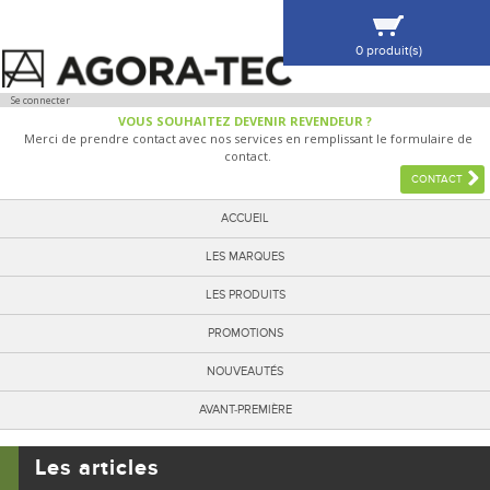
0 produit(s)
VOIR MA SÉLECTION
Se connecter
VOUS SOUHAITEZ DEVENIR REVENDEUR ?
Merci de prendre contact avec nos services en remplissant le formulaire de
contact.
CONTACT
ACCUEIL
LES MARQUES
LES PRODUITS
PROMOTIONS
NOUVEAUTÉS
AVANT-PREMIÈRE
Les articles