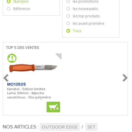
Standard
les promotions
Référence
les nouveautés
les top produits
les avant-première
Tous
TOP 5 DES VENTES
MO13505
SBP22
BN5
Kansbol - Edition limitée
3en1 Pepper Spray + Clip
Bugou
Lame 109mm - Manche
Clip - 23,7mL
Lame 
caoutchouc - Etui polymère
Clip r
+
+
+
NOS ARTICLES :
OUTDOOR EDGE
SET