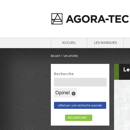
ACCUEIL
LES MARQUES
Accueil
>
Les articles
Le
Recherche
Opinel
x
effectuer une recherche avancée
RECHERCHER