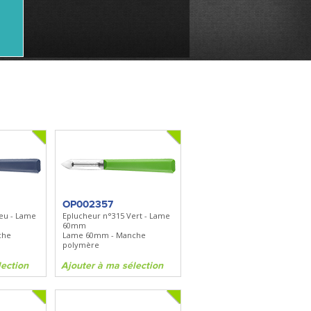
OP002357
eu - Lame
Eplucheur n°315 Vert - Lame
60mm
che
Lame 60mm - Manche
polymère
lection
Ajouter à ma sélection