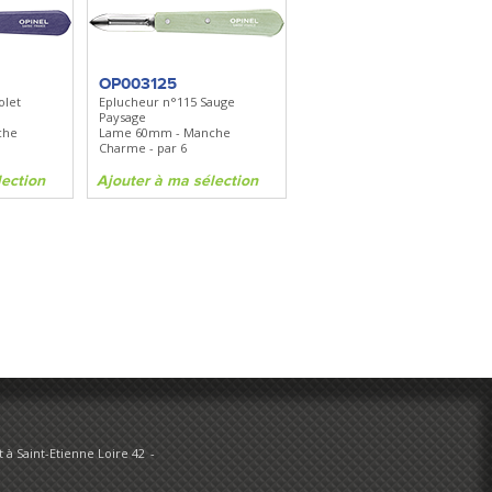
FKDC4
DC4 - Pierre à aiguiser
is
Longueur 100mm -
Diamant/céramique - Etui cuir
OP003125
olet
Eplucheur n°115 Sauge
Paysage
on
Ajouter à ma sélection
che
Lame 60mm - Manche
Charme - par 6
lection
Ajouter à ma sélection
 à Saint-Etienne Loire 42