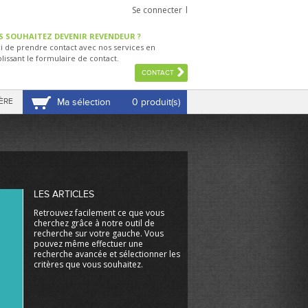
Se connecter
S SOUHAITEZ DEVENIR REVENDEUR ?
i de prendre contact avec nos services en
lissant le formulaire de contact.
CONTACT
ÈRE
Ma sélection
0 produit(s)
VOIR MA SÉLECTION
LES ARTICLES
Retrouvez facilement ce que vous
cherchez grâce à notre outil de
recherche sur votre gauche. Vous
pouvez même effectuer une
recherche avancée et sélectionner les
critères que vous souhaitez.