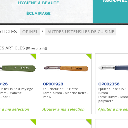
TICLES :
OPINEL
AUTRES USTENSILES DE CUISINE
ES ARTICLES
(10 résultat(s))
3126
OP001928
OP002356
ur n°115 Kaki Paysage
Eplucheur n°115 Hêtre
Eplucheur n°315 Bl
0mm - Manche
Lame 70mm - Manche hêtre -
60mm
- par 6
Par 6
Lame 60mm - Man
polymère
r à ma sélection
Ajouter à ma sélection
Ajouter à ma sé