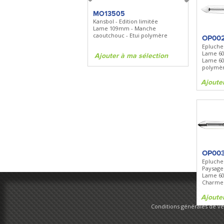
FKDC4
MO13505
SBP22
DC4 - Pierre à aiguiser
Kansbol - Edition limitée
3en1 Pepper 
Longueur 100mm -
Lame 109mm - Manche
Clip - 23,7mL
Diamant/céramique - Etui cuir
caoutchouc - Etui polymère
OP00
Epluche
Lame 
Ajouter à ma sélection
Ajouter à ma sélection
Ajouter à 
Lame 6
polymè
Ajoute
OP00
Epluche
Paysage
Lame 6
Charme 
Ajoute
Conditions générales de v