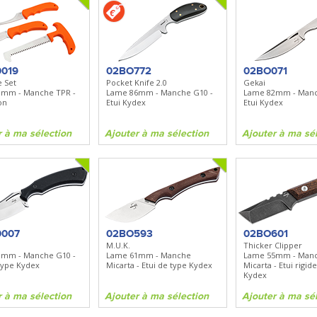
019
02BO772
02BO071
 Set
Pocket Knife 2.0
Gekai
0mm - Manche TPR -
Lame 86mm - Manche G10 -
Lame 82mm - Manch
on
Etui Kydex
Etui Kydex
r à ma sélection
Ajouter à ma sélection
Ajouter à ma sé
0007
02BO593
02BO601
M.U.K.
Thicker Clipper
0mm - Manche G10 -
Lame 61mm - Manche
Lame 55mm - Man
 type Kydex
Micarta - Etui de type Kydex
Micarta - Etui rigid
Kydex
r à ma sélection
Ajouter à ma sélection
Ajouter à ma sé