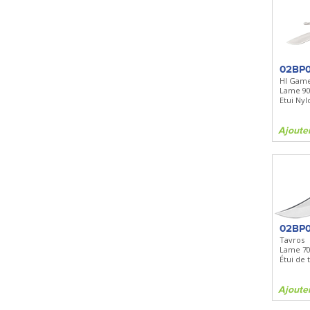
02BP0
Hl Game
Lame 9
Etui Nyl
Ajoute
02BP
Tavros
Lame 7
Étui de
Ajoute