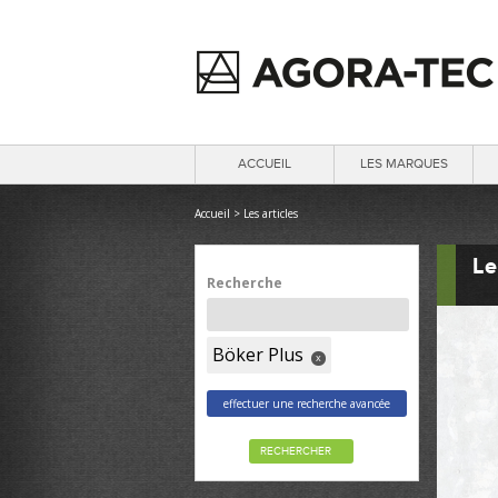
ACCUEIL
LES MARQUES
Accueil
>
Les articles
Le
Recherche
Böker Plus
x
effectuer une recherche avancée
RECHERCHER