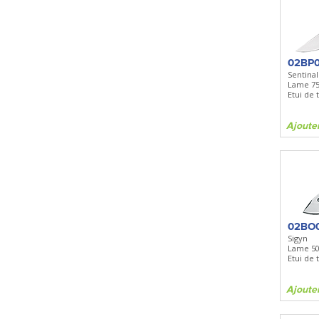
02BP
Sentinal
Lame 7
Etui de
Ajoute
02BO
Sigyn
Lame 5
Etui de
Ajoute