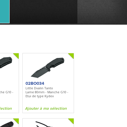
02BO034
Little Dvalin Tanto
he G10 -
Lame 80mm - Manche G10 -
Etui de type Kydex
lection
Ajouter à ma sélection