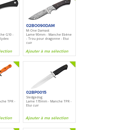
02BO090DAM
M-One Damast
he G10 -
Lame 90mm - Manche Ebène
 Kydex
- Trou pour dragonne - Etui
cuir
lection
Ajouter à ma sélection
02BP0015
Sledgedog
che TPR -
Lame 170mm - Manche TPR -
Etui cuir
lection
Ajouter à ma sélection