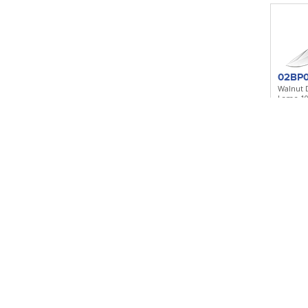
02BP0
Walnut 
Lame 1
Noyer -
Etui cuir
Ajoute
02BA
Venado
Lame 1
guayacan
Ajoute