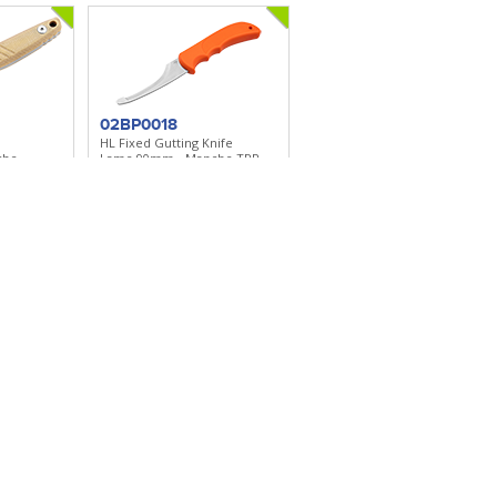
02BP0018
HL Fixed Gutting Knife
che
Lame 90mm - Manche TPR -
ype Kydex
Etui Kydex
lection
Ajouter à ma sélection
02BO038
Ylvi
che
Lame 58mm - Manche G10 -
brun
Etui de type Kydex
lection
Ajouter à ma sélection