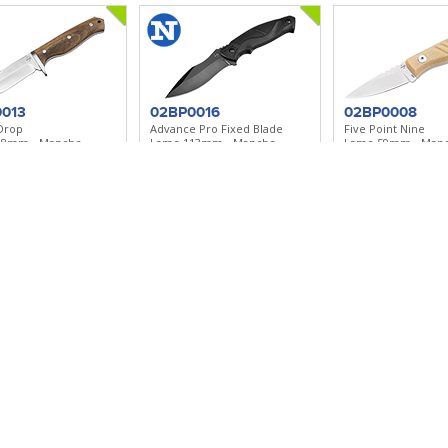
013
02BP0016
02BP0008
Drop
Advance Pro Fixed Blade
Five Point Nine
08mm - Manche
Lame 113mm - Manche
Lame 59mm - Man
 Trou pour dragone -
Synthétique - Clip/Etui Nylon
Micarta - Étui de t
r à ma sélection
Ajouter à ma sélection
Ajouter à ma sé
313G
02BA371G
02BO018
r
El Héroe
Nessmi Pro
20mm - Manche
Lame 75mm - Manche
Lame 67mm - Man
 - Etui cuir
guayacan - Etui cuir
micarta - Etui cuir 
r à ma sélection
Ajouter à ma sélection
Ajouter à ma sé