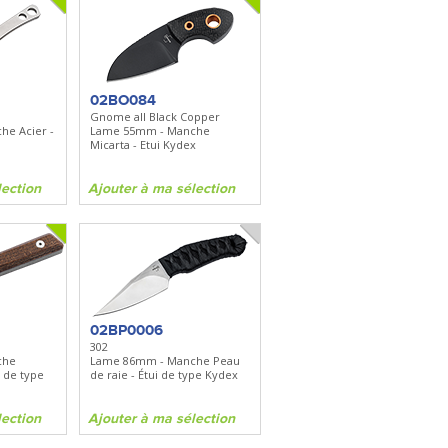
02BO084
Gnome all Black Copper
e Acier -
Lame 55mm - Manche
Micarta - Etui Kydex
lection
Ajouter à ma sélection
02BP0006
302
che
Lame 86mm - Manche Peau
e de type
de raie - Étui de type Kydex
lection
Ajouter à ma sélection