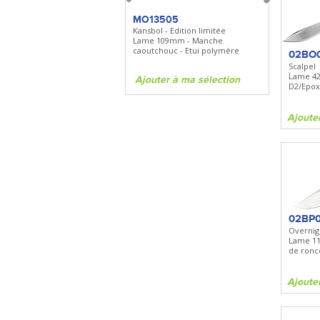
FKDC4
MO13505
SBP22
DC4 - Pierre à aiguiser
Kansbol - Edition limitée
3en1 Pepper 
Longueur 100mm -
Lame 109mm - Manche
Clip - 23,7mL
Diamant/céramique - Etui cuir
caoutchouc - Etui polymère
02BO
Scalpel
Lame 4
Ajouter à ma sélection
Ajouter à ma sélection
Ajouter à 
D2/Epox
Ajoute
02BP
Overnig
Lame 1
de ronce
Ajoute