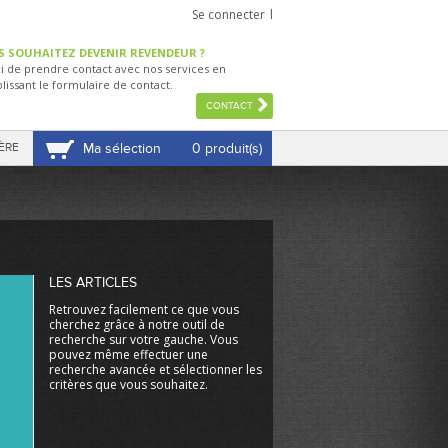
Se connecter
S SOUHAITEZ DEVENIR REVENDEUR ?
i de prendre contact avec nos services en
lissant le formulaire de contact.
CONTACT
ÈRE
Ma sélection
0 produit(s)
VOIR MA SÉLECTION
LES ARTICLES
Retrouvez facilement ce que vous
cherchez grâce à notre outil de
recherche sur votre gauche. Vous
pouvez même effectuer une
recherche avancée et sélectionner les
critères que vous souhaitez.