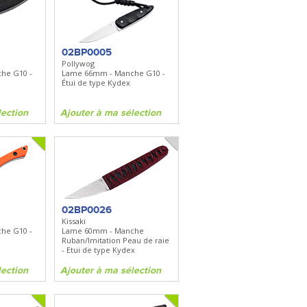
FKDC4
DC4 - Pierre à aiguiser
is
Longueur 100mm -
Diamant/céramique - Etui cuir
02BP0005
Pollywog
he G10 -
Lame 66mm - Manche G10 -
on
Ajouter à ma sélection
Étui de type Kydex
lection
Ajouter à ma sélection
02BP0026
Kissaki
he G10 -
Lame 60mm - Manche
Ruban/Imitation Peau de raie
- Etui de type Kydex
lection
Ajouter à ma sélection