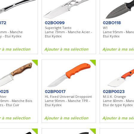
BN535
SR100
Spray + Clip
Bugout
Santoku
Lame 82mm - Manche Grivory -
Lame 170mm - Manche bo
Clip réversible
072
02BO099
02BO118
Superlight Tanto
W1
2mm - Manche
Lame 73mm - Manche Acier -
Lame 95mm - Manc
ma sélection
Ajouter à ma sélection
Ajouter à ma sélecti
y - Etui Kydex
Etui Kydex
Etui Kydex
r à ma sélection
Ajouter à ma sélection
Ajouter à ma sé
0025
02BP0017
02BP0023
hter
HL Fixed Universal Droppoint
M.U.K. Orange
16mm - Manche Bois
Lame 90mm - Manche TPR -
Lame 60mm - Manc
s - Etui Cuir
Etui Kydex
Etui de type Kydex
r à ma sélection
Ajouter à ma sélection
Ajouter à ma sé