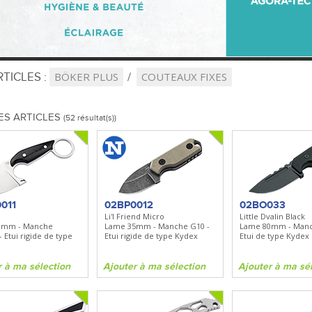
TICLES :
BÖKER PLUS
COUTEAUX FIXES
ES ARTICLES
(52 résultat(s))
011
02BP0012
02BO033
Li'l Friend Micro
Little Dvalin Black
8mm - Manche
Lame 35mm - Manche G10 -
Lame 80mm - Manc
- Etui rigide de type
Etui rigide de type Kydex
Etui de type Kydex
r à ma sélection
Ajouter à ma sélection
Ajouter à ma sé