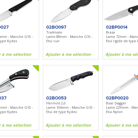
0027
02BO097
02BP0014
Trailmate
Brasa
5mm - Manche G10 -
Lame 88mm - Manche G10 -
Lame 72mm - Manc
 type Kydex
Etui cuir
Etui rigide de type
r à ma sélection
Ajouter à ma sélection
Ajouter à ma sé
037
02BO053
02BP0020
Hermod 2,0
Boar Dagger
0mm - Manche G10 -
Lame 106mm - Manche G10 -
Lame 229mm - Man
 type Kydex
Etui de type Kydex
Etui Nylon
r à ma sélection
Ajouter à ma sélection
Ajouter à ma sé