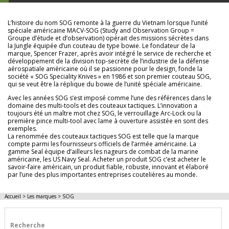
L’histoire du nom SOG remonte à la guerre du Vietnam lorsque l’unité
spéciale américaine MACV-SOG (Study and Observation Group =
Groupe d’étude et d’observation) opérait des missions sécrètes dans
la Jungle équipée d’un couteau de type bowie. Le fondateur de la
marque, Spencer Frazer, après avoir intégré le service de recherche et
développement de la division top-secrète de l’industrie de la défense
aérospatiale américaine où il se passionne pour le design, fonde la
société « SOG Speciality Knives » en 1986 et son premier couteau SOG,
qui se veut être la réplique du bowie de l’unité spéciale américaine.
Avec les années SOG s’est imposé comme l’une des références dans le
domaine des multi-tools et des couteaux tactiques. L’innovation a
toujours été un maître mot chez SOG, le verrouillage Arc-Lock ou la
première pince multi-tool avec lame à ouverture assistée en sont des
exemples.
La renommée des couteaux tactiques SOG est telle que la marque
compte parmi les fournisseurs officiels de l’armée américaine. La
gamme Seal équipe d’ailleurs les nageurs de combat de la marine
américaine, les US Navy Seal. Acheter un produit SOG c’est acheter le
savoir-faire américain, un produit fiable, robuste, innovant et élaboré
par l’une des plus importantes entreprises coutelières au monde.
Accueil
>
Les marques
>
SOG
Recherche