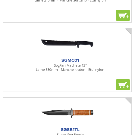
Lame 210mm - Manche SoftGrip - Etui nylon
+
SGMC01
SogFari Machete 13''
Lame 330mm - Manche kraton - Etui nylon
+
SGSB1TL
Super Sog Bowie