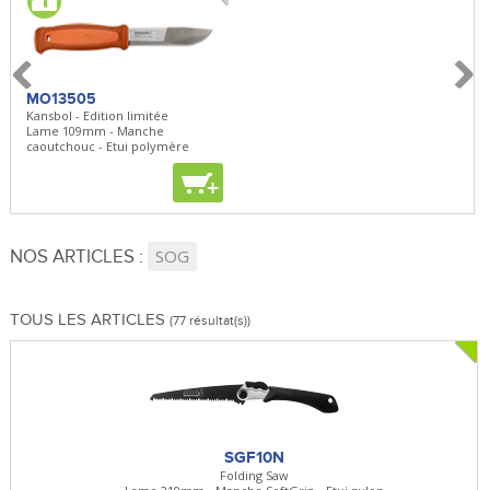
MO13505
SBP22
BN5
Kansbol - Edition limitée
3en1 Pepper Spray + Clip
Bugou
Lame 109mm - Manche
Clip - 23,7mL
Lame 
caoutchouc - Etui polymère
Clip r
+
+
+
NOS ARTICLES :
SOG
TOUS LES ARTICLES
(77 résultat(s))
SGF10N
Folding Saw