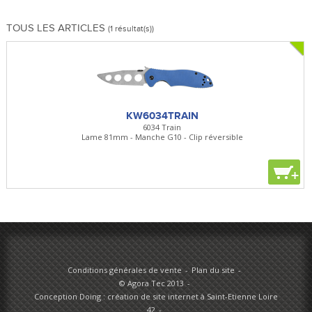
TOUS LES ARTICLES
(1 résultat(s))
KW6034TRAIN
6034 Train
Lame 81mm - Manche G10 - Clip réversible
+
Conditions générales de vente
Plan du site
© Agora Tec 2013
Conception Doing : création de site internet à Saint-Etienne Loire
42