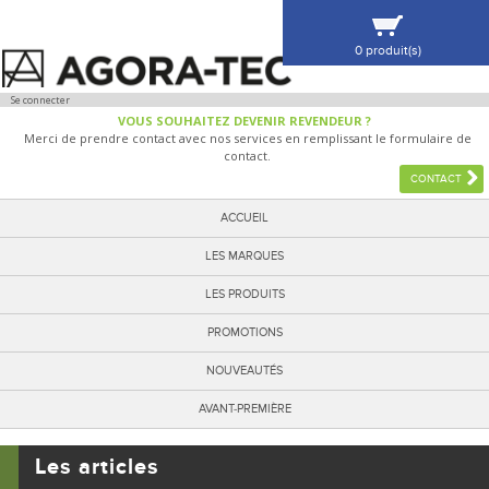
0 produit(s)
VOIR MA SÉLECTION
Se connecter
VOUS SOUHAITEZ DEVENIR REVENDEUR ?
Merci de prendre contact avec nos services en remplissant le formulaire de
contact.
CONTACT
ACCUEIL
LES MARQUES
LES PRODUITS
PROMOTIONS
NOUVEAUTÉS
AVANT-PREMIÈRE
Les articles