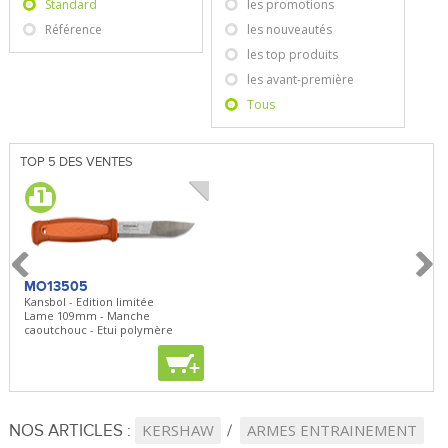
Standard
les promotions
Référence
les nouveautés
les top produits
les avant-première
Tous
TOP 5 DES VENTES
MO13505
SBP22
BN5
Kansbol - Edition limitée
3en1 Pepper Spray + Clip
Bugou
Lame 109mm - Manche
Clip - 23,7mL
Lame 
caoutchouc - Etui polymère
Clip r
+
+
+
NOS ARTICLES :
KERSHAW
ARMES ENTRAINEMENT