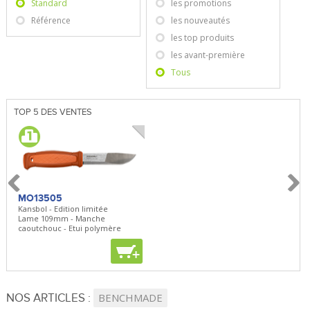
Standard
les promotions
Référence
les nouveautés
les top produits
les avant-première
Tous
TOP 5 DES VENTES
MO13505
SBP22
BN5
Kansbol - Edition limitée
3en1 Pepper Spray + Clip
Bugou
Lame 109mm - Manche
Clip - 23,7mL
Lame 
caoutchouc - Etui polymère
Clip r
+
+
+
NOS ARTICLES :
BENCHMADE