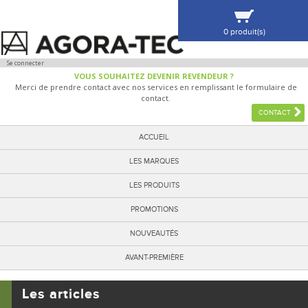
0 produit(s)
VOIR MA SÉLECTION
Se connecter
VOUS SOUHAITEZ DEVENIR REVENDEUR ?
Merci de prendre contact avec nos services en remplissant le formulaire de
contact.
CONTACT
ACCUEIL
LES MARQUES
LES PRODUITS
PROMOTIONS
NOUVEAUTÉS
AVANT-PREMIÈRE
Les articles