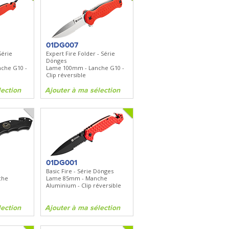
01DG007
Série
Expert Fire Folder - Série
Dönges
che G10 -
Lame 100mm - Lanche G10 -
Clip réversible
lection
Ajouter à ma sélection
01DG001
Basic Fire - Série Dönges
che
Lame 85mm - Manche
Aluminium - Clip réversible
lection
Ajouter à ma sélection