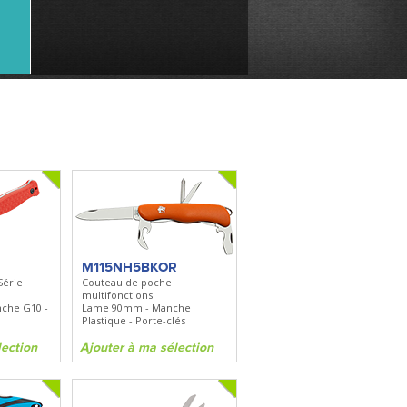
M115NH5BKOR
Série
Couteau de poche
multifonctions
che G10 -
Lame 90mm - Manche
Plastique - Porte-clés
lection
Ajouter à ma sélection