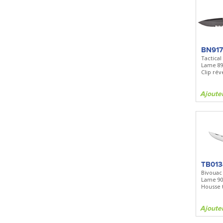
BN91
Tactical
Lame 8
Clip rév
Ajoute
TB013
Bivouac
Lame 90
Housse t
Ajoute