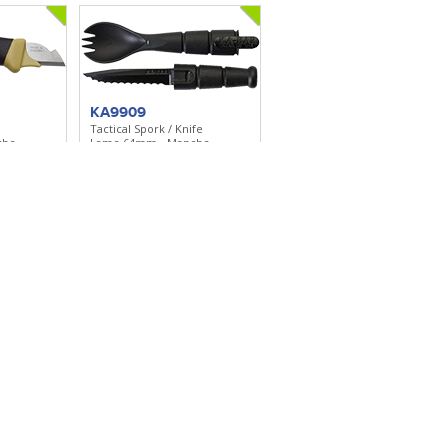
KA9909
Tactical Spork / Knife
che
Lame 64mm - Manche
polymère
Polyamide Grilamid
lection
Ajouter à ma sélection
M115NH5AKRD
- 3 pièces
Couteau de poche
che bois
multifonctions
Lame 90mm - Manche
Plastique - Porte-clés
lection
Ajouter à ma sélection