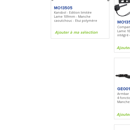
FKDC4
MO13505
SBP22
DC4 - Pierre à aiguiser
Kansbol - Edition limitée
3en1 Pepper 
Longueur 100mm -
Lame 109mm - Manche
Clip - 23,7mL
Diamant/céramique - Etui cuir
caoutchouc - Etui polymère
MO13
Compan
Lame 10
Ajouter à ma sélection
Ajouter à ma sélection
Ajouter à 
intégré
Ajoute
GE001
Armbar 
4 fonct
Manche
Ajoute