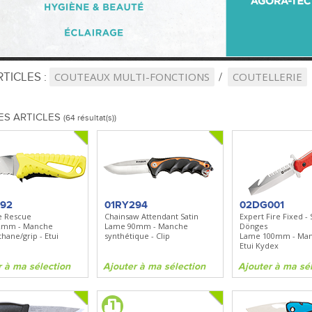
TICLES :
COUTEAUX MULTI-FONCTIONS
COUTELLERIE
ES ARTICLES
(64 résultat(s))
192
01RY294
02DG001
e Rescue
Chainsaw Attendant Satin
Expert Fire Fixed - 
2mm - Manche
Lame 90mm - Manche
Dönges
hane/grip - Etui
synthétique - Clip
Lame 100mm - Man
Etui Kydex
r à ma sélection
Ajouter à ma sélection
Ajouter à ma sé