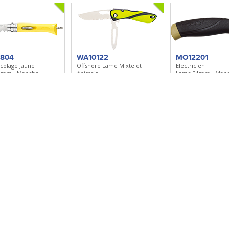
1804
WA10122
MO12201
icolage Jaune
Offshore Lame Mixte et
Electricien
0mm - Manche
épissoir
Lame 21mm - Man
de/Fibre de verre -
Lame 80mm - Manche grip -
caoutchouc - Etui 
ctions
Dragonne
r à ma sélection
Ajouter à ma sélection
Ajouter à ma sé
20
M232XP4V
M370NP3
aze (+6 lames)
Couteau de chasse - 4 pièces
Couteau de chasse 
9mm - Manche
Lame 80mm - Manche bois
Lame 130mm - Man
uc - Etui de type
de cerf - Etui cuir
de cerf - Etui cuir
r à ma sélection
Ajouter à ma sélection
Ajouter à ma sé