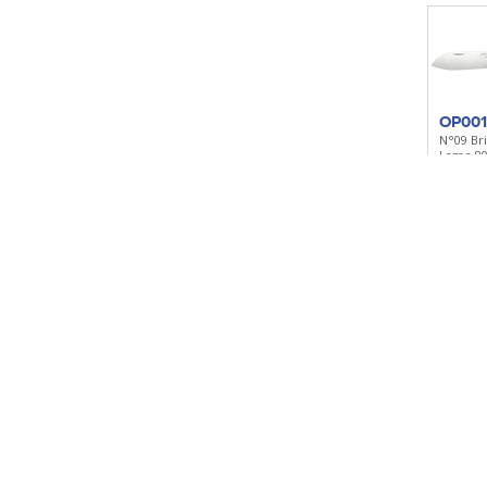
OP00
N°09 Br
Lame 8
Polyami
Multifon
Ajoute
OERB
Razor Bl
Lame 8
caoutcho
Cordura
Ajoute