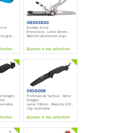
FKDC4
DC4 - Pierre à aiguiser
is
Longueur 100mm -
Diamant/céramique - Etui cuir
GE003830
e et
ArmBar Drive
8 fonctions - Lame 63mm -
on
Ajouter à ma sélection
e grip -
Manche aluminium onyx
lection
Ajouter à ma sélection
01DG006
rie Dönges
Professional Tactical - Série
che
Dönges
versible
Lame 118mm - Manche G10 -
Clip réversible
lection
Ajouter à ma sélection