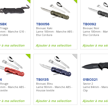
7SBK
TB0056
TB0092
 Triage
Bivouac Kaki
Bivouac Noir
9mm - Manche G10 -
Lame 100mm - Manche ABS -
Lame 100mm - Man
ersible
Etui Cordura
Etui Cordura
r à ma sélection
Ajouter à ma sélection
Ajouter à ma sé
4
TB0135
01BO321
 Rouge
Bivouac Bleu
Savior 2
mm - Manche ABS -
Lame 90mm - Manche ABS -
Lame 84mm - Manc
extile
Housse textile
Clip
r à ma sélection
Ajouter à ma sélection
Ajouter à ma sé