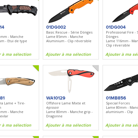
14
01DG002
01DG004
Basic Rescue - Série Dönges
Professional Fire - 
3mm - Manche
Lame 85mm - Manche
Dönges
m - Etui de type
Aluminium - Clip réversible
Lame 116mm - Man
Clip réversible
r à ma sélection
Ajouter à ma sélection
Ajouter à ma sé
81
WA10129
01MB856
ra Lame + Tire-
Offshore Lame Mixte et
Special Forces
n
épissoir
Lame 80mm - Man
0mm - Manche
Lame 80mm - Manche grip -
aluminium - Clip
kevlar
Dragonne
r à ma sélection
Ajouter à ma sélection
Ajouter à ma sé