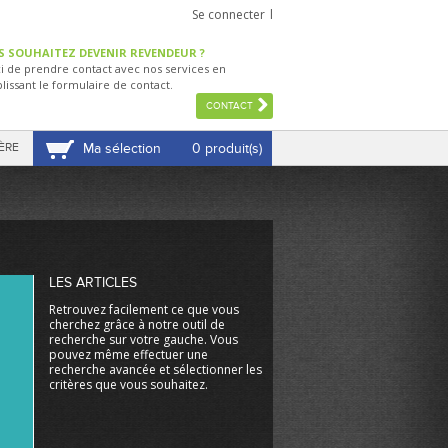
Se connecter
S SOUHAITEZ DEVENIR REVENDEUR ?
i de prendre contact avec nos services en
lissant le formulaire de contact.
CONTACT
ÈRE
Ma sélection
0 produit(s)
VOIR MA SÉLECTION
LES ARTICLES
Retrouvez facilement ce que vous
cherchez grâce à notre outil de
recherche sur votre gauche. Vous
pouvez même effectuer une
recherche avancée et sélectionner les
critères que vous souhaitez.