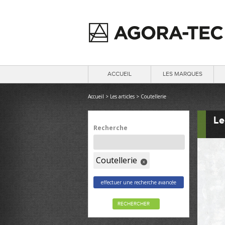
ACCUEIL
LES MARQUES
Accueil
>
Les articles
>
Coutellerie
Le
Recherche
Coutellerie
x
effectuer une recherche avancée
RECHERCHER