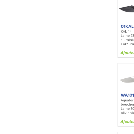
01KAL
KAL-14
Lame 9
aluminiu
Cordura
Ajoute
WA101
Aquater
boucho
Lame 8
olivier/
Ajoute