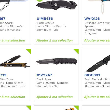
BN535
SR100
Spray + Clip
Bugout
Santoku
Lame 82mm - Manche Grivory -
Lame 170mm - Manche bo
Clip réversible
567
01MB456
WA10126
ion Spark
Black Rescue
Offshore Lame Mixt
4mm - Allume-feu
Lame 53mm - Manche
épissoir
ma sélection
Ajouter à ma sélection
Ajouter à ma sélecti
 dans le manche
aluminium - Clip
Lame 80mm - Manch
Dragonne
r à ma sélection
Ajouter à ma sélection
Ajouter à ma sé
733
01RY247
01DG003
Slim Drive
Black Spear
Basic Tactical - Sé
ions - Lame 64 mm -
Lame 100mm - Manche
Lame 87mm - Man
 Aluminium Bronze
aluminium - Clip
Aluminium - Clip ré
r à ma sélection
Ajouter à ma sélection
Ajouter à ma sé