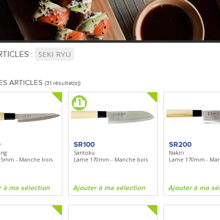
TICLES :
SEKI RYU
ES ARTICLES
(31 résultat(s))
0
SR100
SR200
ong
Santoku
Nakiri
25mm - Manche bois
Lame 170mm - Manche bois
Lame 170mm - Man
r à ma sélection
Ajouter à ma sélection
Ajouter à ma sé