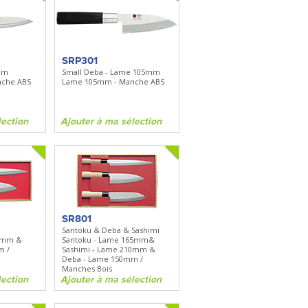
SRP301
mm
Small Deba - Lame 105mm
che ABS
Lame 105mm - Manche ABS
lection
Ajouter à ma sélection
SR801
Santoku & Deba & Sashimi
10mm &
Santoku - Lame 165mm&
m /
Sashimi - Lame 210mm &
Deba - Lame 150mm /
Manches Bois
lection
Ajouter à ma sélection