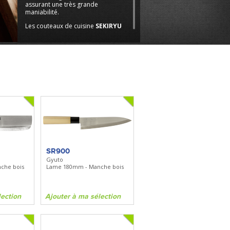
assurant une très grande
maniabilité.
Les couteaux de cuisine
SEKIRYU
offrent la possibilité de s'équiper à
un très bon rapport qualité/prix et
s'adressent idéalement à ceux qui
souhaitent s'initier à la cuisine
japonaise.
SR900
Gyuto
che bois
Lame 180mm - Manche bois
lection
Ajouter à ma sélection