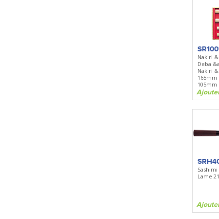
SR100
Nakiri 
Deba &a.
Nakiri 
165mm 
105mm 
Ajoute
SRH4
Sashimi
Lame 21
Ajoute