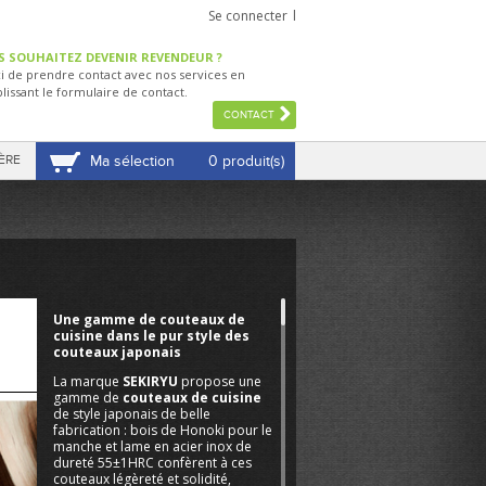
Se connecter
S SOUHAITEZ DEVENIR REVENDEUR ?
i de prendre contact avec nos services en
lissant le formulaire de contact.
CONTACT
ÈRE
Ma sélection
0 produit(s)
VOIR MA SÉLECTION
Une gamme de couteaux de
cuisine dans le pur style des
couteaux japonais
La marque
SEKIRYU
propose une
gamme de
couteaux de cuisine
de style japonais de belle
fabrication : bois de Honoki pour le
manche et lame en acier inox de
dureté 55±1HRC confèrent à ces
couteaux légèreté et solidité,