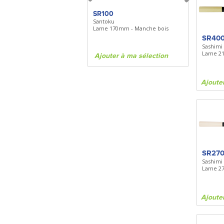
SR100
SR100
Santoku
Santoku
Lame 170mm - Manche bois
Lame 170mm 
SR40
Sashim
Lame 2
Ajouter à ma sélection
Ajouter à 
Ajoute
SR27
Sashim
Lame 2
Ajoute