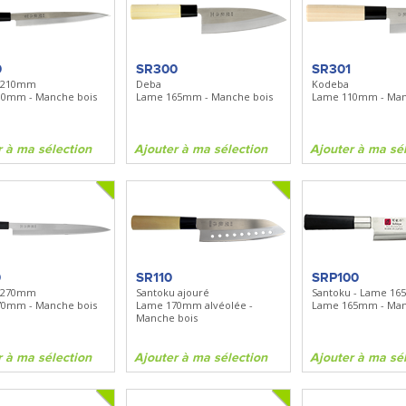
- Manche bois
0
SR300
SR301
i 210mm
Deba
Kodeba
10mm - Manche bois
Lame 165mm - Manche bois
Lame 110mm - Man
ma sélection
r à ma sélection
Ajouter à ma sélection
Ajouter à ma sé
0
SR110
SRP100
i 270mm
Santoku ajouré
Santoku - Lame 1
70mm - Manche bois
Lame 170mm alvéolée -
Lame 165mm - Man
Manche bois
r à ma sélection
Ajouter à ma sélection
Ajouter à ma sé