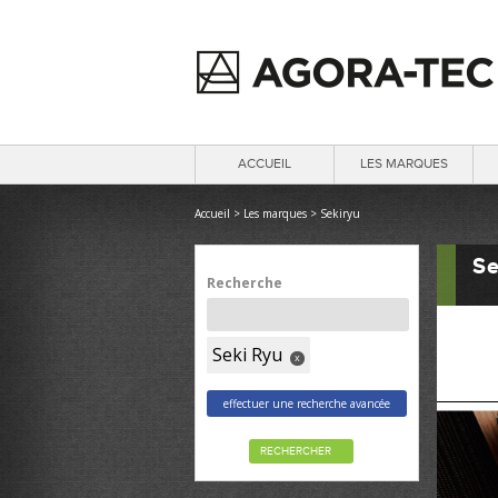
ACCUEIL
LES MARQUES
Accueil
>
Les marques
>
Sekiryu
Se
Recherche
Seki Ryu
x
effectuer une recherche avancée
RECHERCHER