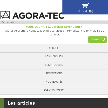
0 produit(s)
VOIR MA SÉLECTION
Se connecter
VOUS SOUHAITEZ DEVENIR REVENDEUR ?
Merci de prendre contact avec nos services en remplissant le formulaire de
contact.
CONTACT
ACCUEIL
LES MARQUES
LES PRODUITS
PROMOTIONS
NOUVEAUTÉS
AVANT-PREMIÈRE
Les articles