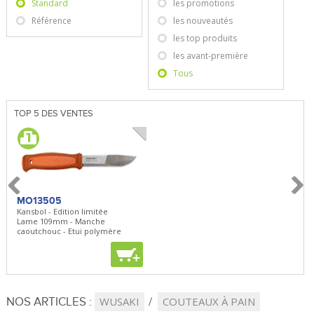
Standard
les promotions
Référence
les nouveautés
les top produits
les avant-première
Tous
TOP 5 DES VENTES
MO13505
SBP22
BN5
Kansbol - Edition limitée
3en1 Pepper Spray + Clip
Bugou
Lame 109mm - Manche
Clip - 23,7mL
Lame 
caoutchouc - Etui polymère
Clip r
+
+
+
NOS ARTICLES :
WUSAKI
COUTEAUX À PAIN