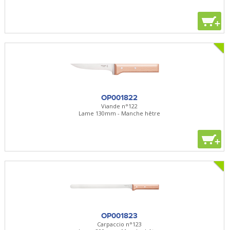
+
OP001822
Viande n°122
Lame 130mm - Manche hêtre
+
OP001823
Carpaccio n°123