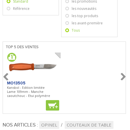
Standard
les promotions
Référence
les nouveautés
les top produits
les avant-première
Tous
TOP 5 DES VENTES
MO13505
SBP22
BN5
Kansbol - Edition limitée
3en1 Pepper Spray + Clip
Bugou
Lame 109mm - Manche
Clip - 23,7mL
Lame 
caoutchouc - Etui polymère
Clip r
+
+
+
NOS ARTICLES :
OPINEL
COUTEAUX DE TABLE