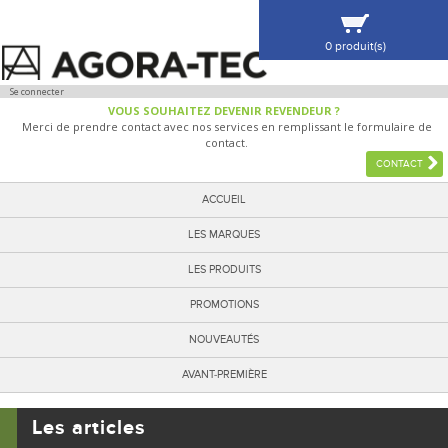
0 produit(s)
VOIR MA SÉLECTION
Se connecter
VOUS SOUHAITEZ DEVENIR REVENDEUR ?
Merci de prendre contact avec nos services en remplissant le formulaire de
contact.
CONTACT
ACCUEIL
LES MARQUES
LES PRODUITS
PROMOTIONS
NOUVEAUTÉS
AVANT-PREMIÈRE
Les articles