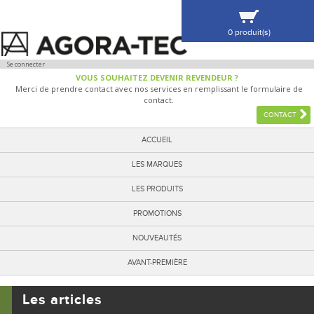
0 produit(s)
VOIR MA SÉLECTION
Se connecter
VOUS SOUHAITEZ DEVENIR REVENDEUR ?
Merci de prendre contact avec nos services en remplissant le formulaire de
contact.
CONTACT
ACCUEIL
LES MARQUES
LES PRODUITS
PROMOTIONS
NOUVEAUTÉS
AVANT-PREMIÈRE
Les articles