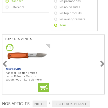
Standard
les promotions
Référence
les nouveautés
les top produits
les avant-première
Tous
TOP 5 DES VENTES
MO13505
SBP22
BN5
Kansbol - Edition limitée
3en1 Pepper Spray + Clip
Bugou
Lame 109mm - Manche
Clip - 23,7mL
Lame 
caoutchouc - Etui polymère
Clip r
+
+
+
NOS ARTICLES :
NIETO
COUTEAUX PLIANTS