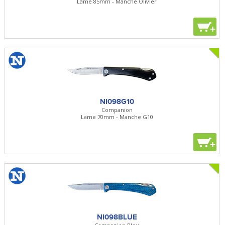
Lame 85mm - Manche Olivier
+
NI098G10
Companion
Lame 70mm - Manche G10
+
NI098BLUE