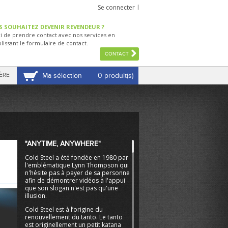
Se connecter
S SOUHAITEZ DEVENIR REVENDEUR ?
i de prendre contact avec nos services en
lissant le formulaire de contact.
CONTACT
ÈRE
Ma sélection
0 produit(s)
VOIR MA SÉLECTION
"ANYTIME, ANYWHERE"
Cold Steel a été fondée en 1980 par
l'emblématique Lynn Thompson qui
n'hésite pas à payer de sa personne
afin de démontrer vidéos à l'appui
que son slogan n'est pas qu'une
illusion.
Cold Steel est à l’origine du
renouvellement du tanto. Le tanto
est originellement un petit katana