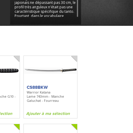
japonais ne dépassant pas 30 cm, le
profil très anguleux n'était pas une
caractéristique spécifique du tanto.
Pourtant, dans le vocabulaire
moderne de la coutellerie, lorsque
le terme tanto est évoqué, il renvoie
à une forme de lame très
anguleuse, on parle de tanto pour
un couteau fixe comme pour un
couteau pliant. Or le tanto
"moderne" ou "occidental" est né
dans les ateliers Cold Steel. Ce
profil a été repris par de
nombreuses marques, mais la
gamme Cold Steel et son savoir-
faire en la matière reste inégalé. Les
USA sont souvent décrits comme le
pays de la démesure, Cold Steel est,
à n'en pas douter, une marque
Américaine. Ses couteaux pliants
CS88BKW
sont disponibles avec des profils de
Warrior Katana
lames variés mais surtout avec des
che G10 -
Lame 743mm - Manche
tailles imposantes. La marque
Galuchat - Fourreau
conçoit des couteaux pliants ou
fixes mais aussi des machettes, des
lection
Ajouter à ma sélection
épées et des sabres de toutes
tailles.
Cold Steel ambitionne de rendre
ses couteaux pliants aussi robustes