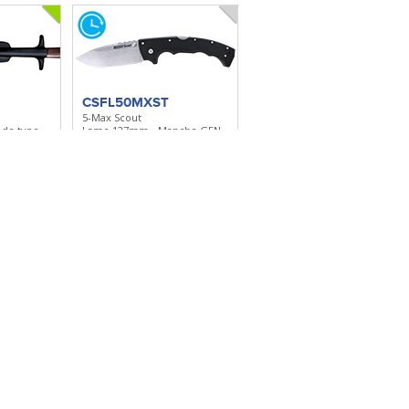
CSFL50MXST
5-Max Scout
 de type
Lame 127mm - Manche GFN -
Clip réversible
lection
Ajouter à ma sélection
CSFL60DPLM
Mayhem
he ABS -
Lame 152mm - Manche GFN
lection
Ajouter à ma sélection