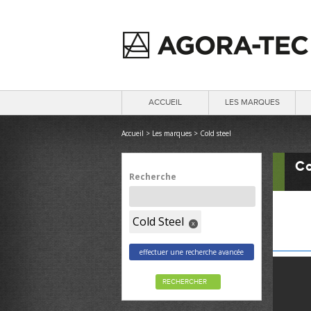
ACCUEIL
LES MARQUES
Accueil
>
Les marques
>
Cold steel
Co
Recherche
Cold Steel
x
effectuer une recherche avancée
RECHERCHER