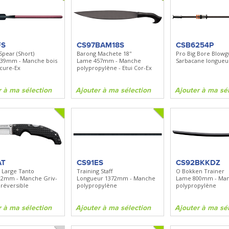
FS
CS97BAM18S
CSB6254P
Spear (Short)
Barong Machete 18''
Pro Big Bore Blowg
339mm - Manche bois
Lame 457mm - Manche
Sarbacane longue
ecure-Ex
polypropylène - Etui Cor-Ex
r à ma sélection
Ajouter à ma sélection
Ajouter à ma sé
AT
CS91ES
CS92BKKDZ
 Large Tanto
Training Staff
O Bokken Trainer
2mm - Manche Griv-
Longueur 1372mm - Manche
Lame 800mm - Ma
p réversible
polypropylène
polypropylène
r à ma sélection
Ajouter à ma sélection
Ajouter à ma sé