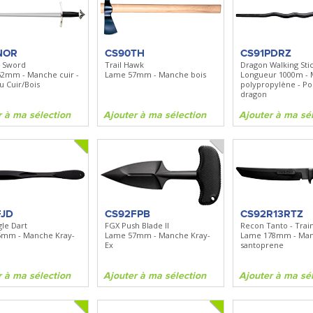
BN535
SR100
Spray + Clip
Bugout
Santoku
Lame 82mm - Manche Grivory -
Lame 170mm - Manche bo
Clip réversible
NOR
CS90TH
CS91PDRZ
 Sword
Trail Hawk
Dragon Walking Sti
2mm - Manche cuir -
Lame 57mm - Manche bois
Longueur 1000m -
ma sélection
Ajouter à ma sélection
Ajouter à ma sélecti
u Cuir/Bois
polypropylène - 
dragon
r à ma sélection
Ajouter à ma sélection
Ajouter à ma sé
FJD
CS92FPB
CS92R13RTZ
gle Dart
FGX Push Blade II
Recon Tanto - Trai
5mm - Manche Kray-
Lame 57mm - Manche Kray-
Lame 178mm - Ma
Ex
santoprene
r à ma sélection
Ajouter à ma sélection
Ajouter à ma sé