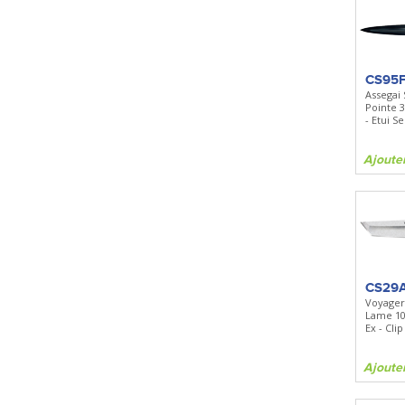
CS95
Assegai 
Pointe 
- Etui S
Ajoute
CS29
Voyager
Lame 10
Ex - Cli
Ajoute