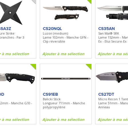
SSA3Z
CS20NQL
CS35AN
ure Strike
Luzon (medium)
San Mai® SRK
 branches - Par 3
Lame 102mm - Manche GFN -
Lame 152mm - Man
Clip réversible
Ex - Etui Secure-Ex
r à ma sélection
Ajouter à ma sélection
Ajouter à ma sé
DD
CS91EB
CS27DT
Balicki Stick
Micro Recon 1 Tan
2mm - Manche G10 -
Longueur 711mm - Manche
Lame 51mm - Manc
polypropylène
Anneau
r à ma sélection
Ajouter à ma sélection
Ajouter à ma sé