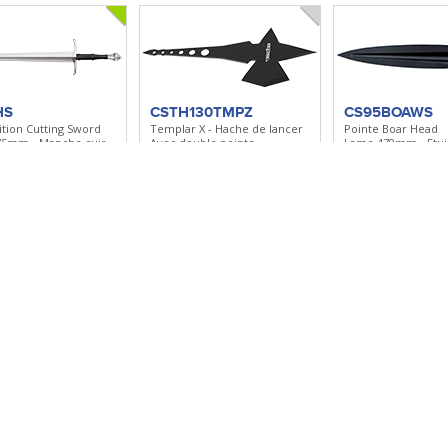
HS
CSTH130TMPZ
CS95BOAWS
tion Cutting Sword
Templar X - Hache de lancer
Pointe Boar Head
5mm - Manche cuir -
Avec double pointe
Lame 470mm - Etui
u cuir
Kydex
r à ma sélection
Ajouter à ma sélection
Ajouter à ma sé
35FMASBK
CSFXLTHRNK
CS40BA
al Atlas Blackout
Leatherneck Bowie
Click N Cut Folder
mm - Manche Titane
Lame 267mm - Manche Kray-
Lame 70mm - Manc
éversible
Ex
Clip réversible
r à ma sélection
Ajouter à ma sélection
Ajouter à ma sé