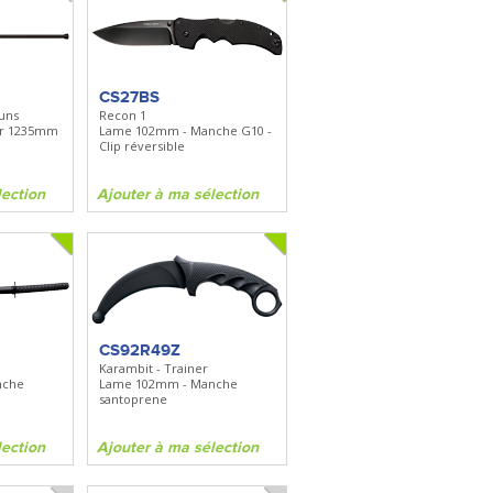
CS27BS
uns
Recon 1
ur 1235mm
Lame 102mm - Manche G10 -
Clip réversible
lection
Ajouter à ma sélection
CS92R49Z
Karambit - Trainer
nche
Lame 102mm - Manche
santoprene
lection
Ajouter à ma sélection