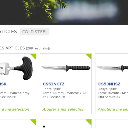
TICLES :
COLD STEEL
ES ARTICLES
(299 résultat(s))
NSK
CS53NCTZ
CS53NHSZ
Tanto Spike
Tokyo Spike
5mm - Manche Kray-
Lame 102mm - Manche G10 -
Lame 102mm - Man
i Secure-Ex
Etui Secure-Ex
Etui Secure-Ex
r à ma sélection
Ajouter à ma sélection
Ajouter à ma sé