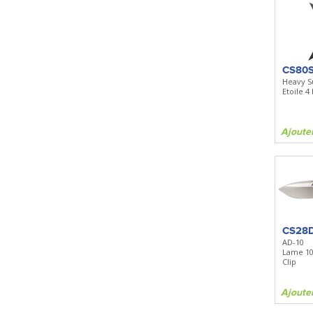
CS80
Heavy S
Etoile 4
Ajoute
CS28
AD-10
Lame 10
Clip
Ajoute