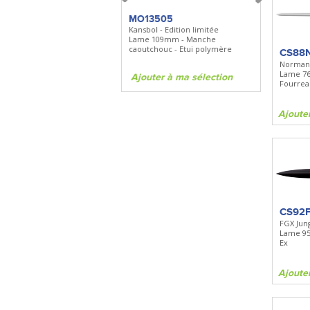
FKDC4
MO13505
SBP22
DC4 - Pierre à aiguiser
Kansbol - Edition limitée
3en1 Pepper 
Longueur 100mm -
Lame 109mm - Manche
Clip - 23,7mL
Diamant/céramique - Etui cuir
caoutchouc - Etui polymère
CS88
Norman
Lame 76
Ajouter à ma sélection
Ajouter à ma sélection
Ajouter à 
Fourrea
Ajoute
CS92
FGX Jun
Lame 9
Ex
Ajoute