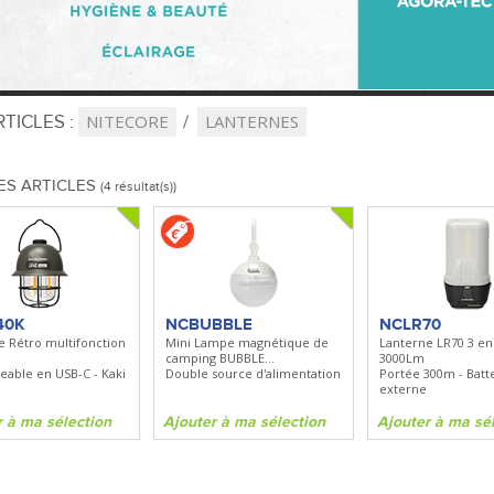
TICLES :
NITECORE
LANTERNES
ES ARTICLES
(4 résultat(s))
40K
NCBUBBLE
NCLR70
e Rétro multifonction
Mini Lampe magnétique de
Lanterne LR70 3 en 
camping BUBBLE...
3000Lm
eable en USB-C - Kaki
Double source d'alimentation
Portée 300m - Batt
externe
r à ma sélection
Ajouter à ma sélection
Ajouter à ma sé