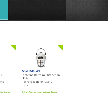
NCLR40WH
1 -
Lanterne Rétro multifonction
LR40
erie
Rechargeable en USB-C -
Blanche
lection
Ajouter à ma sélection