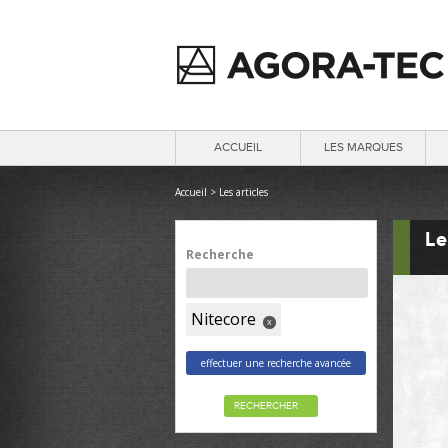
ACCUEIL
LES MARQUES
Accueil
>
Les articles
Le
Recherche
Nitecore
x
effectuer une recherche avancée
RECHERCHER