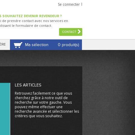
Se connecter
S SOUHAITEZ DEVENIR REVENDEUR ?
i de prendre contact avec nos services en
lissant le formulaire de contact.
CONTACT
ÈRE
Ma sélection
0 produit(s)
VOIR MA SÉLECTION
LES ARTICLES
Retrouvez facilement ce que vous
cherchez grâce à notre outil de
recherche sur votre gauche. Vous
pouvez même effectuer une
recherche avancée et sélectionner les
critères que vous souhaitez.