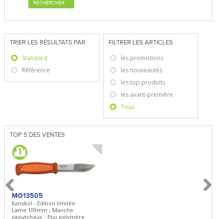
RECHERCHER
TRIER LES RÉSULTATS PAR
FILTRER LES ARTICLES
Standard
les promotions
Référence
les nouveautés
les top produits
les avant-première
Tous
TOP 5 DES VENTES
MO13505
SBP22
BN5
Kansbol - Edition limitée
3en1 Pepper Spray + Clip
Bugou
Lame 109mm - Manche
Clip - 23,7mL
Lame 
caoutchouc - Etui polymère
Clip r