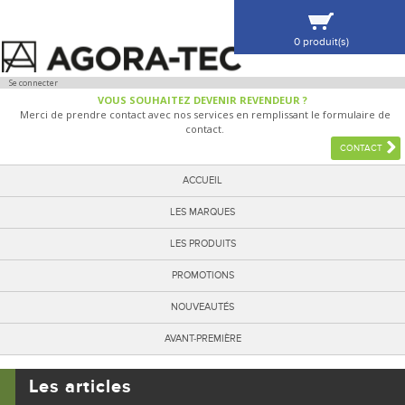
0 produit(s)
VOIR MA SÉLECTION
Se connecter
VOUS SOUHAITEZ DEVENIR REVENDEUR ?
Merci de prendre contact avec nos services en remplissant le formulaire de
contact.
CONTACT
ACCUEIL
LES MARQUES
LES PRODUITS
PROMOTIONS
NOUVEAUTÉS
AVANT-PREMIÈRE
Les articles