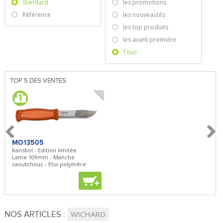
Standard
les promotions
Référence
les nouveautés
les top produits
les avant-première
Tous
TOP 5 DES VENTES
MO13505
SBP22
BN5
Kansbol - Edition limitée
3en1 Pepper Spray + Clip
Bugou
Lame 109mm - Manche
Clip - 23,7mL
Lame 
caoutchouc - Etui polymère
Clip r
+
+
+
NOS ARTICLES :
WICHARD