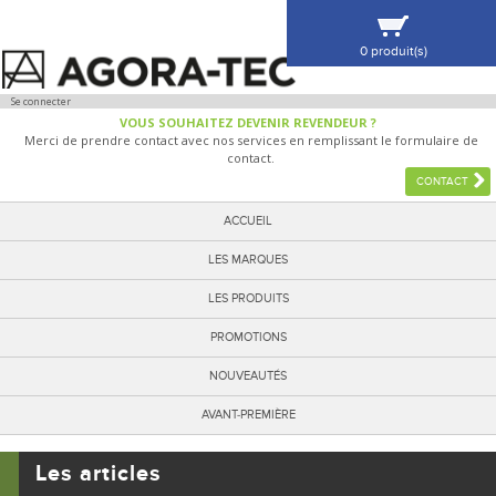
0 produit(s)
VOIR MA SÉLECTION
Se connecter
VOUS SOUHAITEZ DEVENIR REVENDEUR ?
Merci de prendre contact avec nos services en remplissant le formulaire de
contact.
CONTACT
ACCUEIL
LES MARQUES
LES PRODUITS
PROMOTIONS
NOUVEAUTÉS
AVANT-PREMIÈRE
Les articles