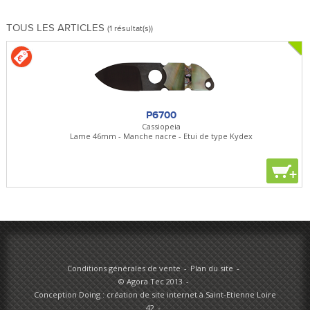
TOUS LES ARTICLES
(1 résultat(s))
P6700
Cassiopeia
Lame 46mm - Manche nacre - Etui de type Kydex
+
Conditions générales de vente
Plan du site
© Agora Tec 2013
Conception Doing : création de site internet à Saint-Etienne Loire
42