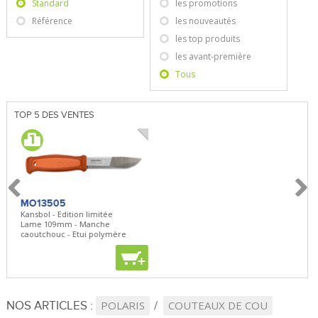
Standard
les promotions
Référence
les nouveautés
les top produits
les avant-première
Tous
TOP 5 DES VENTES
MO13505
SBP22
BN5
Kansbol - Edition limitée
3en1 Pepper Spray + Clip
Bugou
Lame 109mm - Manche
Clip - 23,7mL
Lame 
caoutchouc - Etui polymère
Clip r
+
+
+
NOS ARTICLES :
POLARIS
COUTEAUX DE COU