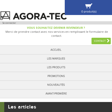
0 produit(s)
VOIR MA SÉLECTION
Se connecter
VOUS SOUHAITEZ DEVENIR REVENDEUR ?
Merci de prendre contact avec nos services en remplissant le formulaire de
contact.
CONTACT
ACCUEIL
LES MARQUES
LES PRODUITS
PROMOTIONS
NOUVEAUTÉS
AVANT-PREMIÈRE
Les articles