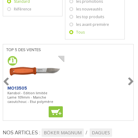
Standard
les promotions
Référence
les nouveautés
les top produits
les avant-première
Tous
TOP 5 DES VENTES
MO13505
SBP22
BN5
Kansbol - Edition limitée
3en1 Pepper Spray + Clip
Bugou
Lame 109mm - Manche
Clip - 23,7mL
Lame 
caoutchouc - Etui polymère
Clip r
+
+
+
NOS ARTICLES :
BÖKER MAGNUM
DAGUES