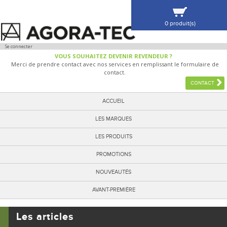
0 produit(s)
VOIR MA SÉLECTION
Se connecter
VOUS SOUHAITEZ DEVENIR REVENDEUR ?
Merci de prendre contact avec nos services en remplissant le formulaire de
contact.
CONTACT
ACCUEIL
LES MARQUES
LES PRODUITS
PROMOTIONS
NOUVEAUTÉS
AVANT-PREMIÈRE
Les articles