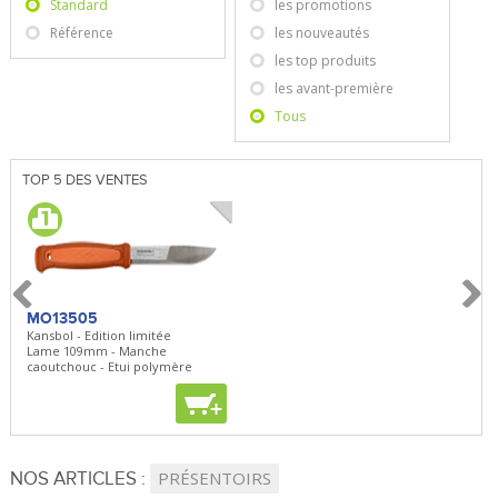
Standard
les promotions
Référence
les nouveautés
les top produits
les avant-première
Tous
TOP 5 DES VENTES
MO13505
SBP22
BN5
Kansbol - Edition limitée
3en1 Pepper Spray + Clip
Bugou
Lame 109mm - Manche
Clip - 23,7mL
Lame 
caoutchouc - Etui polymère
Clip r
+
+
+
NOS ARTICLES :
PRÉSENTOIRS