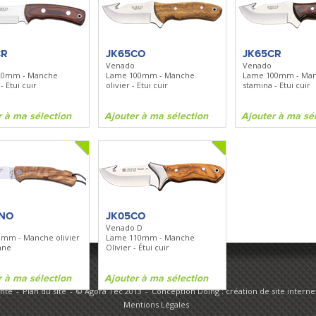
BN535
SR100
Spray + Clip
Bugout
Santoku
Lame 82mm - Manche Grivory -
Lame 170mm - Manche bo
Clip réversible
CR
JK65CO
JK65CR
Venado
Venado
20mm - Manche
Lame 100mm - Manche
Lame 100mm - Ma
ma sélection
Ajouter à ma sélection
Ajouter à ma sélecti
- Etui cuir
olivier - Etui cuir
stamina - Etui cuir
r à ma sélection
Ajouter à ma sélection
Ajouter à ma sé
5NO
JK05CO
Venado D
mm - Manche olivier
Lame 110mm - Manche
nne
Olivier - Étui cuir
r à ma sélection
Ajouter à ma sélection
ente
Plan du site
© Agora Tec 2013
Conception Doing : création de site internet
Mentions Légales