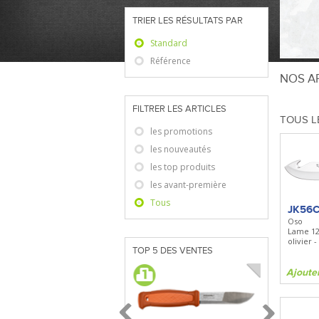
TRIER LES RÉSULTATS PAR
Standard
Référence
NOS AR
FILTRER LES ARTICLES
TOUS L
les promotions
les nouveautés
les top produits
les avant-première
Tous
JK56
Oso
Lame 1
olivier -
TOP 5 DES VENTES
Ajoute