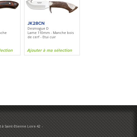
FKDC4
DC4 - Pierre à aiguiser
is
Longueur 100mm -
Diamant/céramique - Etui cuir
JK28CN
Desmogue D
nche
Lame 110mm - Manche bois
on
Ajouter à ma sélection
de cerf - Etui cuir
lection
Ajouter à ma sélection
 à Saint-Etienne Loire 42