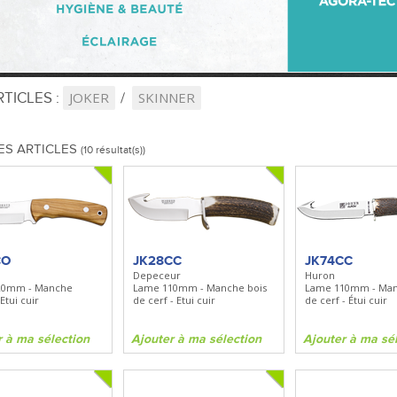
TICLES :
JOKER
SKINNER
ES ARTICLES
(10 résultat(s))
CO
JK28CC
JK74CC
Depeceur
Huron
20mm - Manche
Lame 110mm - Manche bois
Lame 110mm - Man
 Etui cuir
de cerf - Etui cuir
de cerf - Étui cuir
r à ma sélection
Ajouter à ma sélection
Ajouter à ma sé