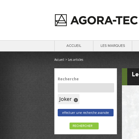
ACCUEIL
LES MARQUES
Accueil
>
Les articles
Le
Recherche
Joker
x
effectuer une recherche avancée
RECHERCHER