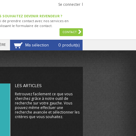
Se connecter
S SOUHAITEZ DEVENIR REVENDEUR ?
i de prendre contact avec nos services en
lissant le formulaire de contact.
CONTACT
ÈRE
Ma sélection
0 produit(s)
VOIR MA SÉLECTION
LES ARTICLES
Retrouvez facilement ce que vous
cherchez grâce à notre outil de
recherche sur votre gauche. Vous
pouvez même effectuer une
recherche avancée et sélectionner les
critères que vous souhaitez.