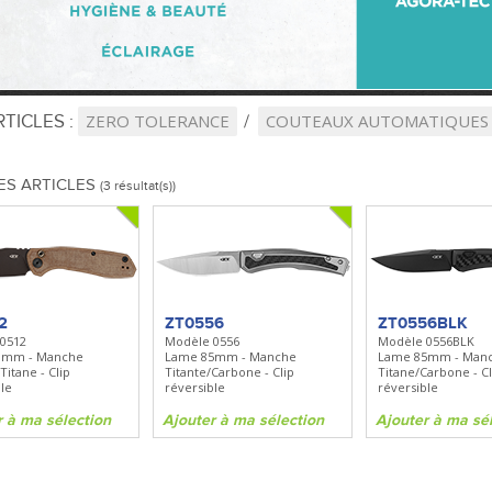
TICLES :
ZERO TOLERANCE
COUTEAUX AUTOMATIQUES
ES ARTICLES
(3 résultat(s))
2
ZT0556
ZT0556BLK
0512
Modèle 0556
Modèle 0556BLK
8mm - Manche
Lame 85mm - Manche
Lame 85mm - Man
Titane - Clip
Titante/Carbone - Clip
Titane/Carbone - Cl
le
réversible
réversible
r à ma sélection
Ajouter à ma sélection
Ajouter à ma sé