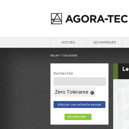
ACCUEIL
LES MARQUES
Accueil
>
Les articles
Le
Recherche
Zero Tolerance
x
effectuer une recherche avancée
RECHERCHER