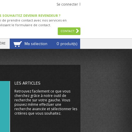
Se connecter
S SOUHAITEZ DEVENIR REVENDEUR ?
i de prendre contact avec nos services en
lissant le formulaire de contact.
CONTACT
ÈRE
Ma sélection
0 produit(s)
VOIR MA SÉLECTION
LES ARTICLES
Retrouvez facilement ce que vous
cherchez grâce à notre outil de
recherche sur votre gauche. Vous
pouvez même effectuer une
recherche avancée et sélectionner les
critères que vous souhaitez.