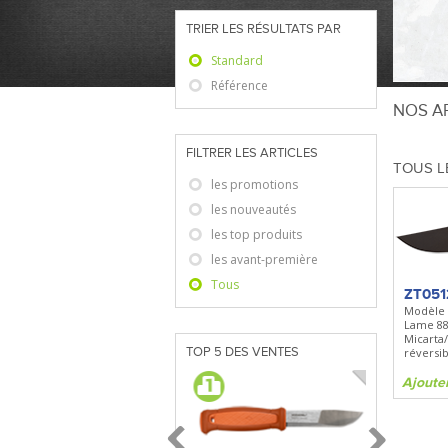
TRIER LES RÉSULTATS PAR
Standard
Référence
NOS AR
FILTRER LES ARTICLES
TOUS L
les promotions
les nouveautés
les top produits
les avant-première
Tous
ZT051
Modèle 
Lame 8
Micarta/
TOP 5 DES VENTES
réversib
Ajoute