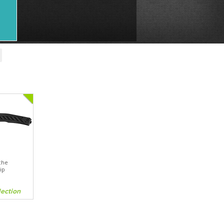
che
ip
lection