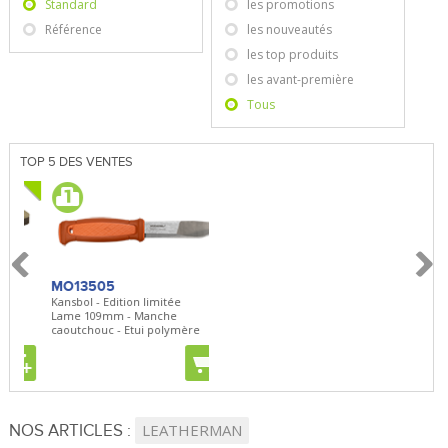
Standard
les promotions
Référence
les nouveautés
les top produits
les avant-première
Tous
TOP 5 DES VENTES
MO13505
SBP22
BN5
Kansbol - Edition limitée
3en1 Pepper Spray + Clip
Bugo
Lame 109mm - Manche
Clip - 23,7mL
Lame
caoutchouc - Etui polymère
Clip 
+
+
+
NOS ARTICLES :
LEATHERMAN