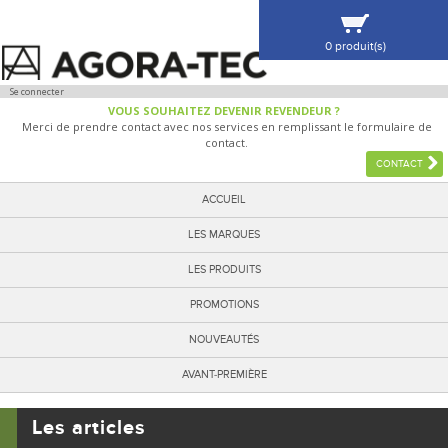
0 produit(s)
VOIR MA SÉLECTION
Se connecter
VOUS SOUHAITEZ DEVENIR REVENDEUR ?
Merci de prendre contact avec nos services en remplissant le formulaire de
contact.
CONTACT
ACCUEIL
LES MARQUES
LES PRODUITS
PROMOTIONS
NOUVEAUTÉS
AVANT-PREMIÈRE
Les articles