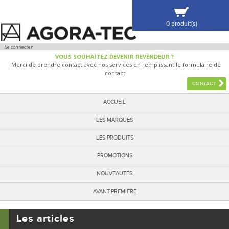
0 produit(s)
VOIR MA SÉLECTION
Se connecter
VOUS SOUHAITEZ DEVENIR REVENDEUR ?
Merci de prendre contact avec nos services en remplissant le formulaire de
contact.
CONTACT
ACCUEIL
LES MARQUES
LES PRODUITS
PROMOTIONS
NOUVEAUTÉS
AVANT-PREMIÈRE
Les articles