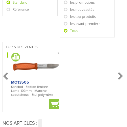
Standard
les promotions
Référence
les nouveautés
les top produits
les avant-première
Tous
TOP 5 DES VENTES
MO13505
SBP22
BN5
Kansbol - Edition limitée
3en1 Pepper Spray + Clip
Bugo
Lame 109mm - Manche
Clip - 23,7mL
Lame 
caoutchouc - Etui polymère
Clip 
+
+
+
NOS ARTICLES :