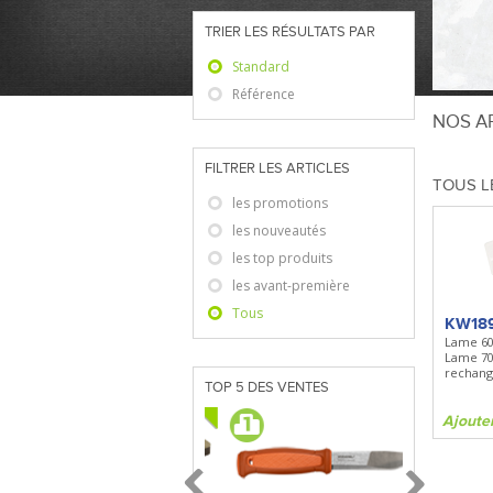
TRIER LES RÉSULTATS PAR
Standard
Référence
NOS AR
FILTRER LES ARTICLES
TOUS L
les promotions
les nouveautés
les top produits
les avant-première
Tous
KW18
Lame 6
Lame 7
rechan
TOP 5 DES VENTES
Ajoute