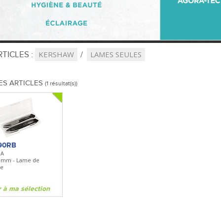
TICLES :
KERSHAW
LAMES SEULES
ES ARTICLES
(1 résultat(s))
90RB
0A
0mm - Lame de
ge
r à ma sélection