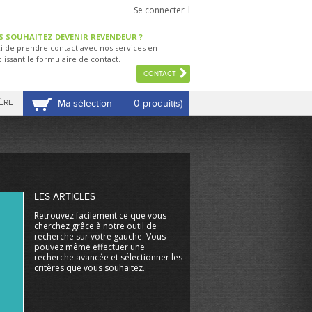
Se connecter
S SOUHAITEZ DEVENIR REVENDEUR ?
i de prendre contact avec nos services en
lissant le formulaire de contact.
CONTACT
ÈRE
Ma sélection
0 produit(s)
VOIR MA SÉLECTION
LES ARTICLES
Retrouvez facilement ce que vous
cherchez grâce à notre outil de
recherche sur votre gauche. Vous
pouvez même effectuer une
recherche avancée et sélectionner les
critères que vous souhaitez.