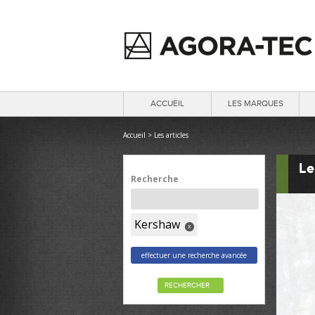
ACCUEIL
LES MARQUES
Accueil
>
Les articles
Le
Recherche
Kershaw
x
effectuer une recherche avancée
RECHERCHER