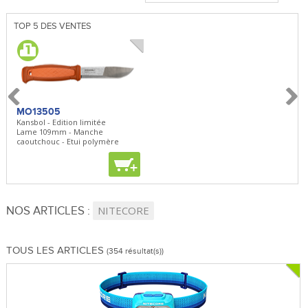
TOP 5 DES VENTES
MO13505
SBP22
BN5
Kansbol - Edition limitée
3en1 Pepper Spray + Clip
Bugou
Lame 109mm - Manche
Clip - 23,7mL
Lame 
caoutchouc - Etui polymère
Clip r
+
+
+
NOS ARTICLES :
NITECORE
TOUS LES ARTICLES
(354 résultat(s))