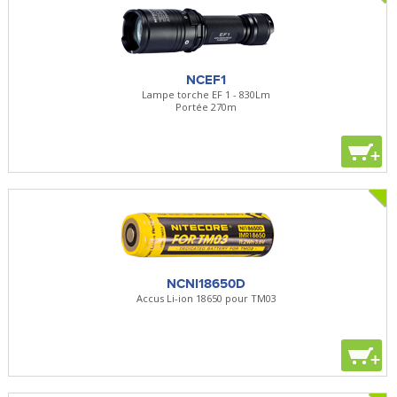
NCEF1
Lampe torche EF 1 - 830Lm
Portée 270m
+
NCNI18650D
Accus Li-ion 18650 pour TM03
+