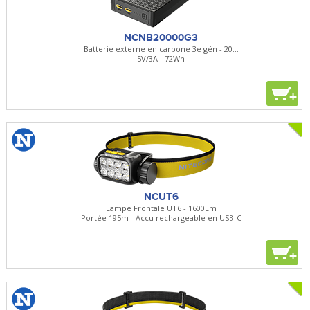
NCNB20000G3
Batterie externe en carbone 3e gén - 20...
5V/3A - 72Wh
+
NCUT6
Lampe Frontale UT6 - 1600Lm
Portée 195m - Accu rechargeable en USB-C
+