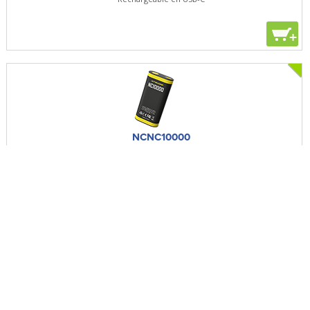
+
NCNC10000
Batterie externe NC10000
50Lm - 10 000mAh - 36Wh - 5V / 3A
+
NCNU05V2K
Kit Lampe de position NU05V2