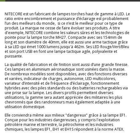
NITECORE est un fabricant de lampes torches haut de gamme à LED. Le
ratio entre encombrement et puissance d’éclairage est probablement
l’un des meilleurs du monde, si ce n’est le meilleur pour ce type de
produit. La marque ne cesse de faire évoluer ses produits. A titre
d'exemple, NITECORE combine les valeurs sûres et les technologies de
pointe pour la lampe torche MH27. Compacte avec ses 154mm de
long et son diamètre de 40mm, elle est aussi une arme tactique grâce
à sa LED qui émet 1000 lumens jusqu'à 462m. Ses LED Rouge/Vert/Bleu
et son port USB en font une lampe tactique agile, polyvalente et
puissante.
La qualité de fabrication et de finition sont aussi d’une grande finesse.
Ces lampes en aluminium aéronautique sont usinées dans la masse.
De nombreux modèles sont disponibles, avec des fonctions diverses
et variées, indicateur de charges, autonomie, LED multicolores,
variateur d’intensité et de fréquence d’éclairage, fonctionnement
hybrides avec des piles standards ou des batteries rechargeables via
une prise sur la lampe. Les divers profils permettent diverses
utilisations, la gamme sera autant appréciée des militaires les plus
chevronnés que des randonneurs mais également adaptée à une
utilisation domestique.
Elle conviendra même aux milieux "dangereux" grâce à sa lampe EF1.
Conçue pour les industries dangereuses, y compris l'exploitation
pétrolière marine et terrestre, la pétrochimie et les industries
chimiques, les lampes EF1, EH1 et EH1S répondent à la norme ATEX.